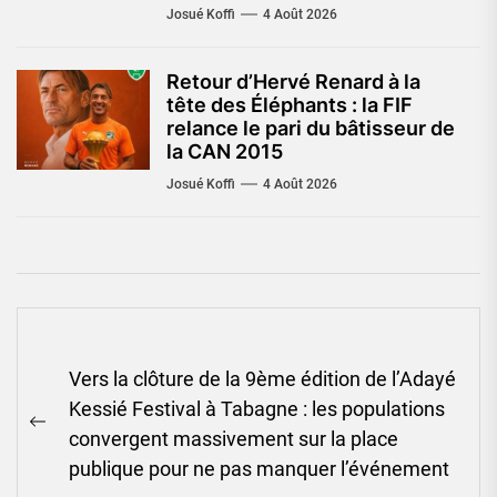
Josué Koffi
4 Août 2026
Retour d’Hervé Renard à la
tête des Éléphants : la FIF
relance le pari du bâtisseur de
la CAN 2015
Josué Koffi
4 Août 2026
Navigation
Vers la clôture de la 9ème édition de l’Adayé
de
Kessié Festival à Tabagne : les populations
l’article
Previous
convergent massivement sur la place
post:
publique pour ne pas manquer l’événement