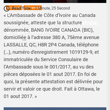
Read Time:
3 Minute, 25 Second
ACTUALITÉ
FAITS DIVERS
Promettant une formation au
« L’Ambassade de Côte d’Ivoire au Canada
Canada Un ivoirien à Montréal
soussignée, atteste que la structure
gruge un homme d’affaires
dénommée, BANG IVOIRE CANADA (BIC),
domiciliée à l’adresse 380 A, 75ème avenue
Josué Koffi
2 Novembre 2024
LASSALLE, QC, H8R 2P4 Canada, téléphone
(…), numéro d’enregistrement 1019129-9, et
immatriculée du Service Consulaire de
l’Ambassade sous le 001/2017, au vu des
pièces déposées le 01 aout 2017. En foi de
quoi, la présente attestation est délivrée pour
servir et valoir ce que droit. Fait à Ottawa, le
01 aout 2017. »