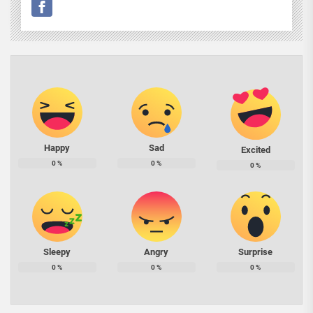
Happy
Sad
Excited
0
%
0
%
0
%
Sleepy
Angry
Surprise
0
%
0
%
0
%