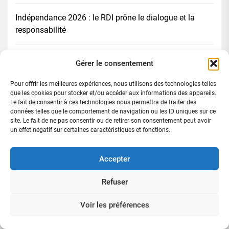
Indépendance 2026 : le RDI prône le dialogue et la
responsabilité
Zaguiéta/Fête de la jeunesse féminine: Méité Daouda
Gérer le consentement
engagé à l’épanouissement de la jeunesse ivoirienne
Pour offrir les meilleures expériences, nous utilisons des technologies telles
que les cookies pour stocker et/ou accéder aux informations des appareils.
Femmes bâtisseuses de la Nation : la Côte d’Ivoire
Le fait de consentir à ces technologies nous permettra de traiter des
célèbre 66 pionnières et pose les jalons d’un
données telles que le comportement de navigation ou les ID uniques sur ce
site. Le fait de ne pas consentir ou de retirer son consentement peut avoir
leadership féminin renforcé
un effet négatif sur certaines caractéristiques et fonctions.
11 éme édition du Grand Prix Nelson Mandela 2025
Accepter
:Sitracom sacrée meilleure entreprise du secteur
Transit
Refuser
Voir les préférences
Rechercher :