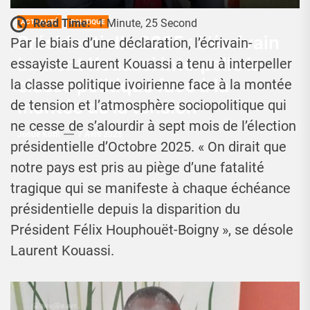
Read Time:
1 Minute, 25 Second
ACTUALITÉ
POLITIQUE
Présidentielle 2025 : L’écrivain
Par le biais d’une déclaration, l’écrivain-
Laurent Kouassi interpelle la
essayiste Laurent Kouassi a tenu à interpeller
classe politique face à la
la classe politique ivoirienne face à la montée
montée de la tension
de tension et l’atmosphère sociopolitique qui
ne cesse de s’alourdir à sept mois de l’élection
Josué Koffi
7 Avril 2025
présidentielle d’Octobre 2025. « On dirait que
notre pays est pris au piège d’une fatalité
tragique qui se manifeste à chaque échéance
présidentielle depuis la disparition du
Président Félix Houphouët-Boigny », se désole
Laurent Kouassi.