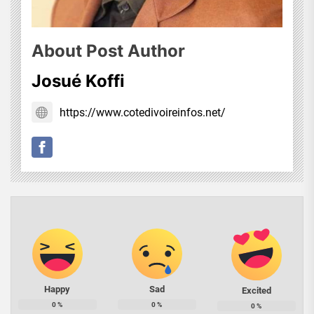
About Post Author
Josué Koffi
https://www.cotedivoireinfos.net/
Happy
Sad
Excited
0
%
0
%
0
%