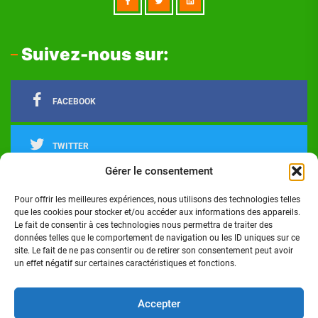
Suivez-nous sur:
FACEBOOK
TWITTER
Gérer le consentement
LINKEDIN
Pour offrir les meilleures expériences, nous utilisons des technologies telles
que les cookies pour stocker et/ou accéder aux informations des appareils.
Le fait de consentir à ces technologies nous permettra de traiter des
INSTAGRAM
données telles que le comportement de navigation ou les ID uniques sur ce
site. Le fait de ne pas consentir ou de retirer son consentement peut avoir
un effet négatif sur certaines caractéristiques et fonctions.
Actualités
Politique
Économie
Culture
Société
Sport
Santé
Cinéma
Éducation
Football
Technologie
Divers
Science
Lifestyle
Opinions
Services
Accepter