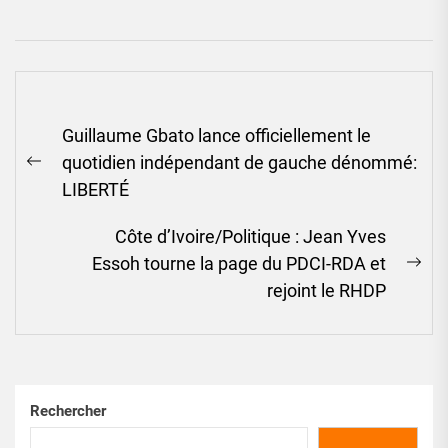
Navigation
Guillaume Gbato lance officiellement le
de
quotidien indépendant de gauche dénommé:
l’article
Previous
LIBERTÉ
post:
Côte d’Ivoire/Politique : Jean Yves
Essoh tourne la page du PDCI-RDA et
Ne
rejoint le RHDP
pos
Rechercher