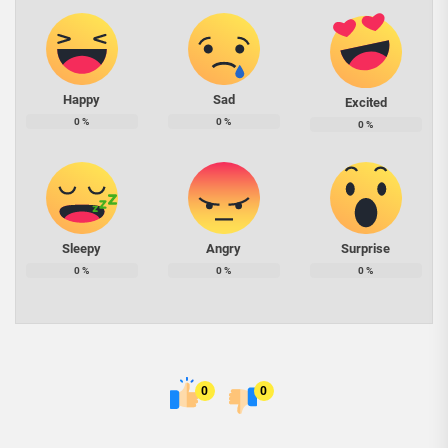
Happy
Sad
Excited
0
%
0
%
0
%
Sleepy
Angry
Surprise
0
%
0
%
0
%
0
0