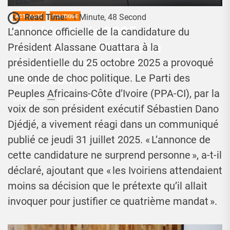
Read Time:
1 Minute, 48 Second
ACTUALITÉ
POLITIQUE
Présidentielle 2025 : la
L’annonce officielle de la candidature du
candidature d’Alassane
Président Alassane Ouattara à la
Ouattara met le PPA-CI en
présidentielle du 25 octobre 2025 a provoqué
ébullition
une onde de choc politique. Le Parti des
Peuples Africains-Côte d’Ivoire (PPA-CI), par la
Josué Koffi
31 Juillet 2025
voix de son président exécutif Sébastien Dano
Djédjé, a vivement réagi dans un communiqué
publié ce jeudi 31 juillet 2025. « L’annonce de
cette candidature ne surprend personne », a-t-il
déclaré, ajoutant que « les Ivoiriens attendaient
moins sa décision que le prétexte qu’il allait
invoquer pour justifier ce quatrième mandat ».