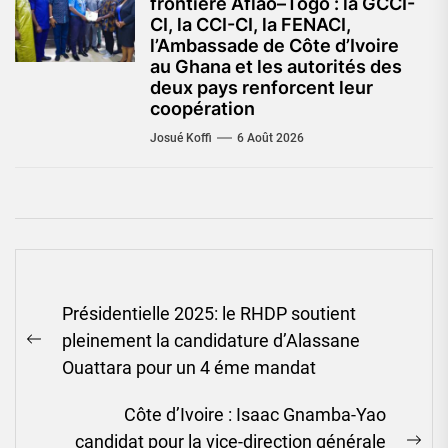
frontière Aflao–Togo : la GCCI-
CI, la CCI-CI, la FENACI,
l’Ambassade de Côte d’Ivoire
au Ghana et les autorités des
deux pays renforcent leur
coopération
Josué Koffi
6 Août 2026
Navigation
Présidentielle 2025: le RHDP soutient
de
pleinement la candidature d’Alassane
l’article
Previous
Ouattara pour un 4 éme mandat
post:
Côte d’Ivoire : Isaac Gnamba-Yao
candidat pour la vice-direction générale