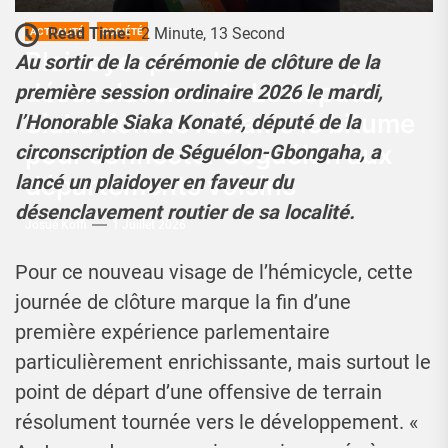
Read Time:
2 Minute, 13 Second
ACTUALITÉ
SOCIÉTÉ
Plaidoyer pour le
Au sortir de la cérémonie de clôture de la
désenclavement : Le député
première session ordinaire 2026 le mardi,
Siaka Konaté réclame le bitume
l’Honorable Siaka Konaté, député de la
pour connecter Séguélon aux
circonscription de Séguélon-Gbongaha, a
départements voisins
lancé un plaidoyer en faveur du
désenclavement routier de sa localité.
Josué Koffi
1 Juillet 2026
Pour ce nouveau visage de l’hémicycle, cette
journée de clôture marque la fin d’une
première expérience parlementaire
particulièrement enrichissante, mais surtout le
point de départ d’une offensive de terrain
résolument tournée vers le développement. «