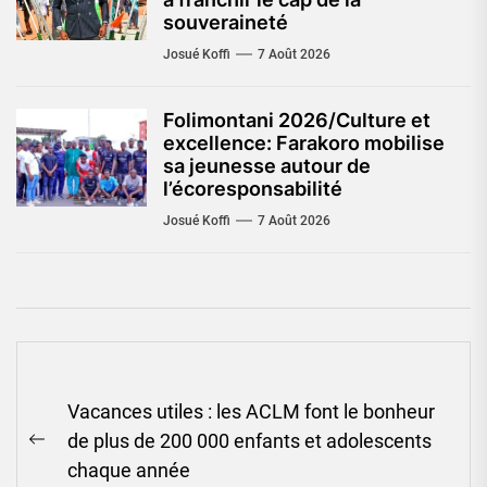
souveraineté
Josué Koffi
7 Août 2026
Folimontani 2026/Culture et
excellence: Farakoro mobilise
sa jeunesse autour de
l’écoresponsabilité
Josué Koffi
7 Août 2026
Navigation
Vacances utiles : les ACLM font le bonheur
de
de plus de 200 000 enfants et adolescents
l’article
Previous
chaque année
post: