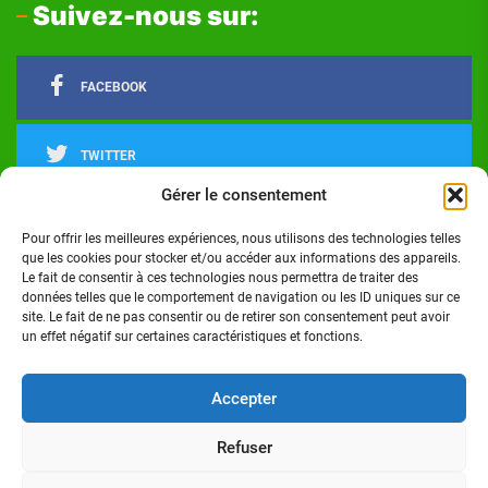
Suivez-nous sur:
FACEBOOK
TWITTER
Gérer le consentement
LINKEDIN
Pour offrir les meilleures expériences, nous utilisons des technologies telles
que les cookies pour stocker et/ou accéder aux informations des appareils.
Le fait de consentir à ces technologies nous permettra de traiter des
INSTAGRAM
données telles que le comportement de navigation ou les ID uniques sur ce
site. Le fait de ne pas consentir ou de retirer son consentement peut avoir
un effet négatif sur certaines caractéristiques et fonctions.
Actualités
Politique
Économie
Culture
Société
Sport
Santé
Cinéma
Éducation
Football
Technologie
Divers
Science
Lifestyle
Opinions
Services
Accepter
Refuser
Copyright © 2024 - Réalisé par Digital G I Tous droits
réservés Côte d'Ivoire Infos