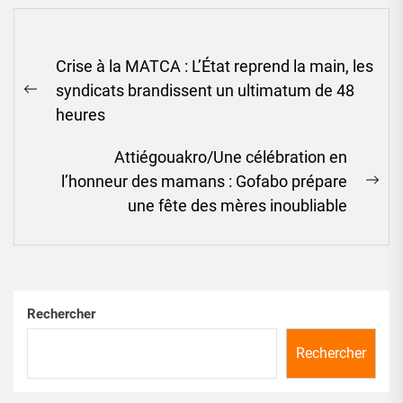
Navigation
Crise à la MATCA : L’État reprend la main, les
de
syndicats brandissent un ultimatum de 48
l’article
Previous
heures
post:
Attiégouakro/Une célébration en
l’honneur des mamans : Gofabo prépare
Ne
une fête des mères inoubliable
pos
Rechercher
Rechercher