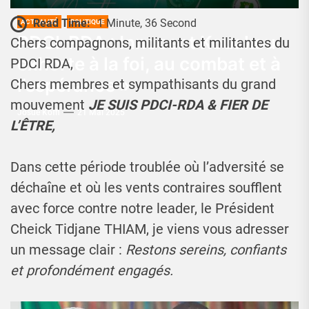
Read Time:
1 Minute, 36 Second
ACTUALITÉ
POLITIQUE
PDCI-RDA : Innocent Kouakou
Chers compagnons, militants et militantes du
exhorte à la foi, au combat et à
PDCI RDA,
l’espérance »
Chers membres et sympathisants du grand
mouvement
JE SUIS PDCI-RDA & FIER DE
Josué Koffi
21 Mai 2025
L’ÊTRE,
Dans cette période troublée où l’adversité se
déchaîne et où les vents contraires soufflent
avec force contre notre leader, le Président
Cheick Tidjane THIAM, je viens vous adresser
un message clair :
Restons sereins, confiants
et profondément engagés.