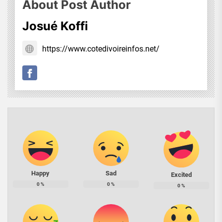
About Post Author
Josué Koffi
https://www.cotedivoireinfos.net/
Happy
Sad
Excited
0
%
0
%
0
%