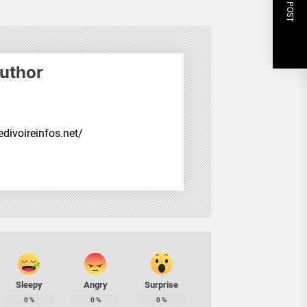
NEXT POST
uthor
divoireinfos.net/
Sleepy
Angry
Surprise
0
%
0
%
0
%