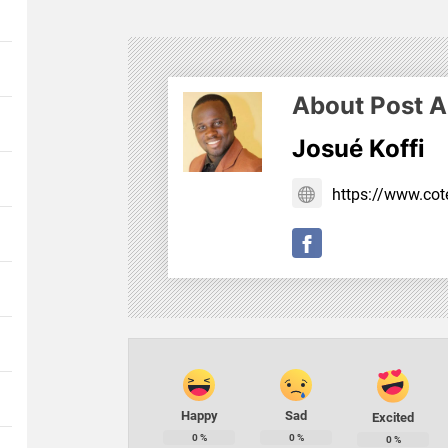
About Post A
Josué Koffi
https://www.cote
Happy
Sad
Excited
0
%
0
%
0
%