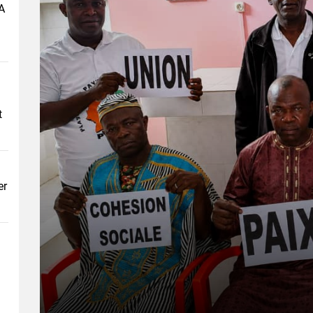
A
t
er