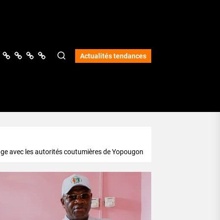
ologie
vers
Science
Lifestyle
Opinions
Services
Actualités tendances
hange avec les autorités coutumières de Yopougon