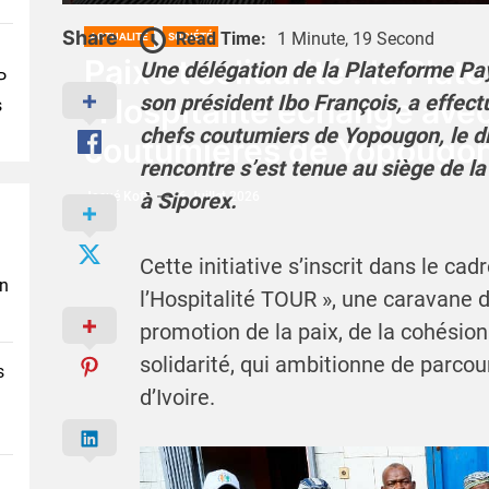
Share
Read Time:
1 Minute, 19 Second
ACTUALITÉ
SOCIÉTÉ
Paix et solidarité : la Pla
Une délégation de la Plateforme Pays
P
son président Ibo François, a effect
l’Hospitalité échange avec
s
chefs coutumiers de Yopougon, le di
coutumières de Yopougo
rencontre s’est tenue au siège de l
à Siporex.
Josué Koffi
6 Juillet 2026
Cette initiative s’inscrit dans le ca
en
l’Hospitalité TOUR », une caravane d
promotion de la paix, de la cohésion 
solidarité, qui ambitionne de parcour
s
d’Ivoire.