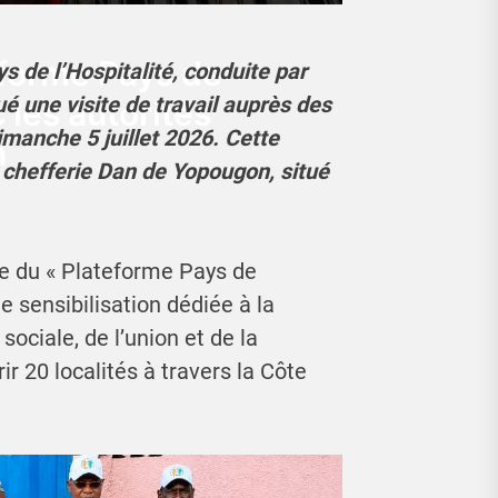
teforme Pays de
 de l’Hospitalité, conduite par
ué une visite de travail auprès des
 les autorités
manche 5 juillet 2026. Cette
n
a chefferie Dan de Yopougon, situé
dre du « Plateforme Pays de
e sensibilisation dédiée à la
sociale, de l’union et de la
ir 20 localités à travers la Côte