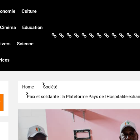
conomie
Culture
Cinéma
Éducation
Actualités
Politique
Économie
Culture
Société
Sport
Santé
Cinéma
Éducation
Football
Techn
Di
ivers
Science
vices
Home
Société
Paix et solidarité : la Plateforme Pays de l’Hospitalité éc
r