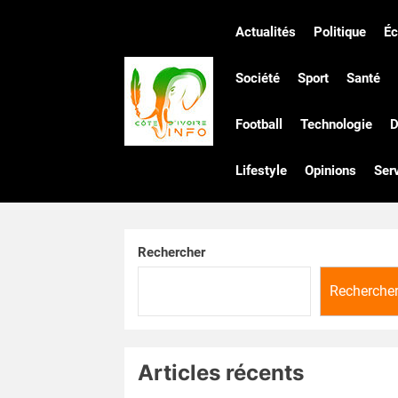
Skip
to
Actualités
Politique
É
the
Côte
content
Société
Sport
Santé
Football
Technologie
D
d'Ivoire
Lifestyle
Opinions
Ser
Infos
Rechercher
Recherche
Articles récents