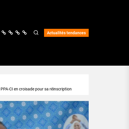
ologie
vers
Science
Lifestyle
Opinions
Services
Actualités tendances
e PPA-CI en croisade pour sa réinscription