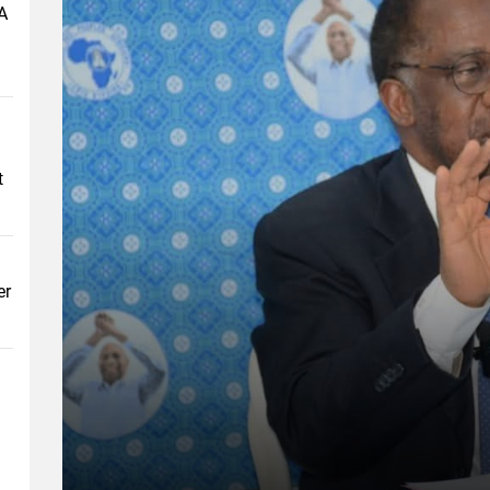
A
t
er