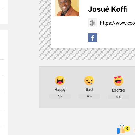
Josué Koffi
https://www.cote
Happy
Sad
Excited
0
%
0
%
0
%
0