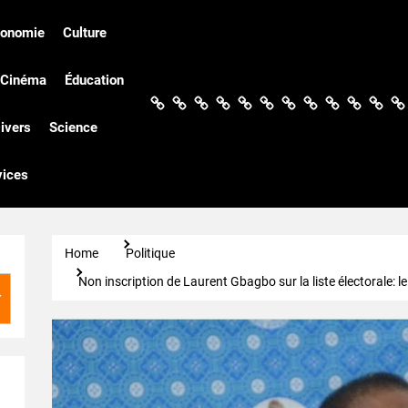
conomie
Culture
Cinéma
Éducation
Actualités
Politique
Économie
Culture
Société
Sport
Santé
Cinéma
Éducation
Football
Techn
Di
ivers
Science
vices
Home
Politique
Non inscription de Laurent Gbagbo sur la liste électorale: l
r