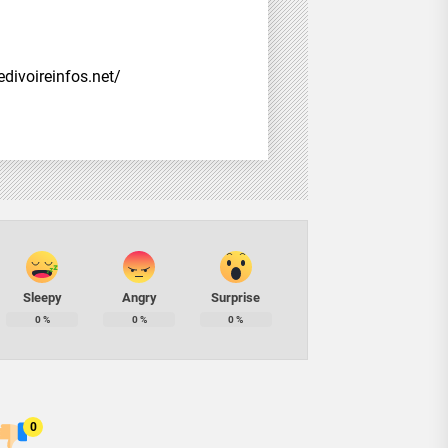
divoireinfos.net/
Sleepy
Angry
Surprise
0
%
0
%
0
%
0