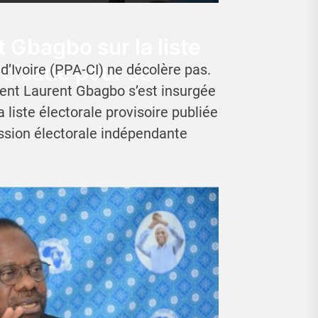
 Gbagbo sur la liste
roisade pour sa
d’Ivoire (PPA-CI) ne décolère pas.
ident Laurent Gbagbo s’est insurgée
a liste électorale provisoire publiée
ssion électorale indépendante