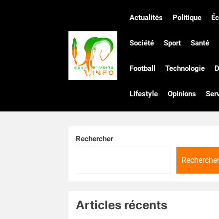
Skip
to
Actualités
Politique
É
the
Côte
content
Société
Sport
Santé
Football
Technologie
D
d'Ivoire
Lifestyle
Opinions
Ser
Infos
Rechercher
Recherche
Articles récents