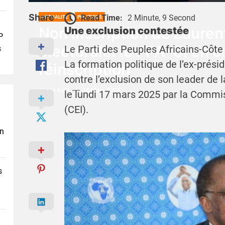
Share
Read Time:
2 Minute, 9 Second
ACTUALITÉ
POLITIQUE
Non inscription de Laurent
Une exclusion contestée
P
électorale: le PPA-CI en c
Le Parti des Peuples Africains-Côte 
s
La formation politique de l’ex-prés
réinscription
contre l’exclusion de son leader de l
Josué Koffi
18 Mars 2025
le lundi 17 mars 2025 par la Commi
(CEI).
en
s