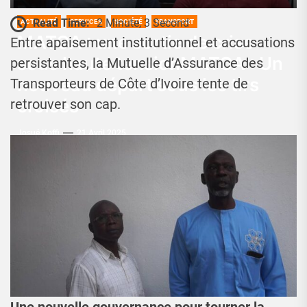
Read Time:
2 Minute, 3 Second
ACTUALITÉ
SERVICES
SOCIÉTÉ
TRANSPORT
MATCA : une sortie de crise
Entre apaisement institutionnel et accusations
sous haute tensionMATCA : Un
persistantes, la Mutuelle d’Assurance des
nouveau départ sous les tirs
Transporteurs de Côte d’Ivoire tente de
croisés
retrouver son cap.
Josué Koffi
21 Avril 2025
Une nouvelle gouvernance pour tourner la