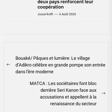
deux pays renforcent leur
coopération
Josué Koffi
6 Août 2026
Navigation
Bouaké/ Pâques et lumière: Le village
de
d’Adikro célébre en grande pompe son entrée
l’article
Previous
dans l’ère moderne
post:
MATCA : Les sociétaires font bloc
derrière Seri Kanon face aux
Ne
accusations et appellent à la
pos
renaissance du secteur