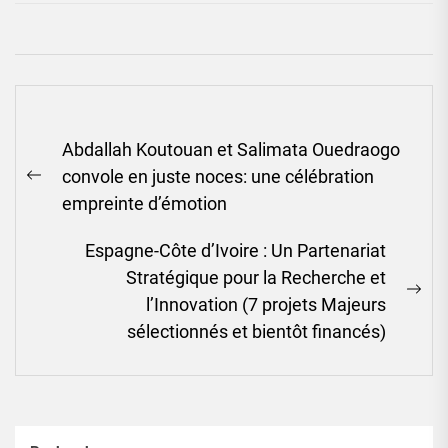
Navigation
Abdallah Koutouan et Salimata Ouedraogo
de
convole en juste noces: une célébration
l’article
Previous
empreinte d’émotion
post:
Espagne-Côte d’Ivoire : Un Partenariat
Stratégique pour la Recherche et
Ne
l’Innovation (7 projets Majeurs
pos
sélectionnés et bientôt financés)