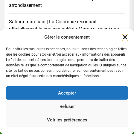
arrondissement
Sahara marocain | La Colombie reconnaît
officiellement la souveraineté du Maroc et ouvre une
nouvelle ère de partenariat stratégique
Gérer le consentement
Pour offrir les meilleures expériences, nous utilisons des technologies telles
66 ans d’indépendance: Kopro Amani appelle la Côte
que les cookies pour stocker et/ou accéder aux informations des appareils.
d’Ivoire à franchir le cap de la souveraineté
Le fait de consentir à ces technologies nous permettra de traiter des
données telles que le comportement de navigation ou les ID uniques sur ce
site. Le fait de ne pas consentir ou de retirer son consentement peut avoir
un effet négatif sur certaines caractéristiques et fonctions.
Rechercher :
Accepter
Refuser
Voir les préférences
Directeur de publication