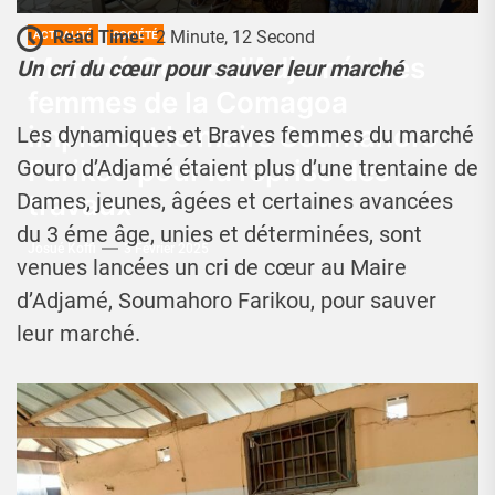
Read Time:
2 Minute, 12 Second
ACTUALITÉ
SOCIÉTÉ
Marché Gouro d’Adjamé : Les
Un cri du cœur pour sauver leur marché
femmes de la Comagoa
implorent le maire Soumahoro
Les dynamiques et Braves femmes du marché
Farikou pour la reprise des
Gouro d’Adjamé étaient plus d’une trentaine de
travaux
Dames, jeunes, âgées et certaines avancées
du 3 éme âge, unies et déterminées, sont
Josué Koffi
3 Février 2025
venues lancées un cri de cœur au Maire
d’Adjamé, Soumahoro Farikou, pour sauver
leur marché.