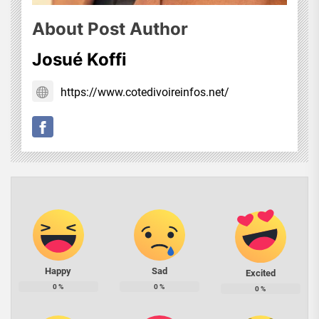
About Post Author
Josué Koffi
https://www.cotedivoireinfos.net/
Happy
Sad
Excited
0
%
0
%
0
%