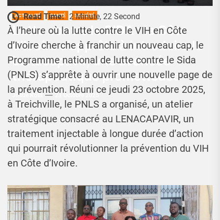
Read Time:
2 Minute, 22 Second
ACTUALITÉ
SANTÉ
SOCIÉTÉ
Lutte contre le SIDA : la Côte
À l’heure où la lutte contre le VIH en Côte
d’Ivoire s’apprête à introduire le
d’Ivoire cherche à franchir un nouveau cap, le
Lenacapavir, une avancée
Programme national de lutte contre le Sida
thérapeutique prometteuse
(PNLS) s’apprête à ouvrir une nouvelle page de
la prévention. Réuni ce jeudi 23 octobre 2025,
Josué Koffi
23 Octobre 2025
à Treichville, le PNLS a organisé, un atelier
stratégique consacré au LENACAPAVIR, un
traitement injectable à longue durée d’action
qui pourrait révolutionner la prévention du VIH
en Côte d’Ivoire.