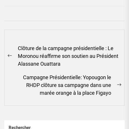
Navigation
Clôture de la campagne présidentielle : Le
de
Moronou réaffirme son soutien au Président
l’article
Previous
Alassane Ouattara
post:
Campagne Présidentielle: Yopougon le
RHDP clôture sa campagne dans une
Ne
marée orange à la place Figayo
pos
Rechercher