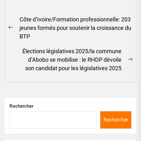
Navigation
Côte d’Ivoire/Formation professionnelle: 203
de
jeunes formés pour soutenir la croissance du
l’article
Previous
BTP
post:
Élections législatives 2025/la commune
d’Abobo se mobilise : le RHDP dévoile
Ne
son candidat pour les législatives 2025
pos
Rechercher
Rechercher