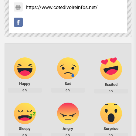
https://www.cotedivoireinfos.net/
Happy
Sad
Excited
0
%
0
%
0
%
Sleepy
Angry
Surprise
0
%
0
%
0
%