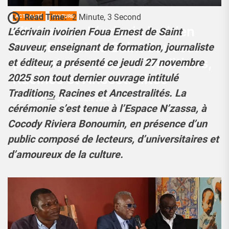
Read Time:
2 Minute, 3 Second
ACTUALITÉ
CULTURE
Littérature: l’écrivain ivoirien
L’écrivain ivoirien Foua Ernest de Saint
Foua Ernest de Saint Sauveur
Sauveur, enseignant de formation, journaliste
présente son œuvre Traditions,
et éditeur, a présenté ce jeudi 27 novembre
Racines et Ancestralités
2025 son tout dernier ouvrage intitulé
Traditions, Racines et Ancestralités. La
Josué Koffi
27 Novembre 2025
cérémonie s’est tenue à l’Espace N’zassa, à
Cocody Riviera Bonoumin, en présence d’un
public composé de lecteurs, d’universitaires et
d’amoureux de la culture.