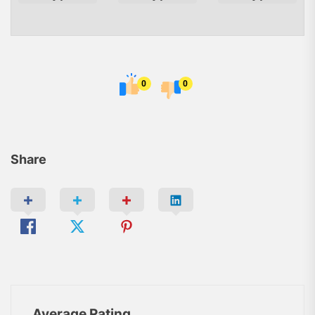
0
0
Share
Average Rating