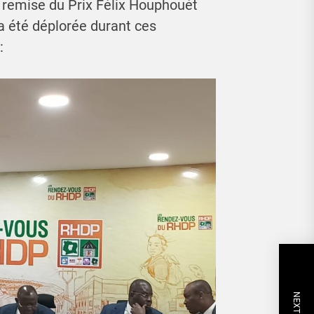
e remise du Prix Félix Houphouét
 a été déplorée durant ces
: