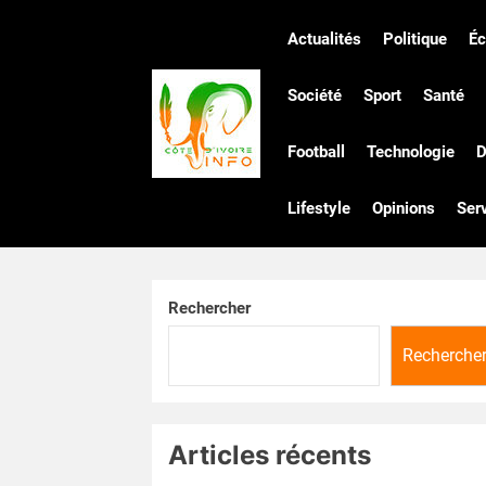
Skip
to
Actualités
Politique
É
the
Côte
content
Société
Sport
Santé
Football
Technologie
D
d'Ivoire
Lifestyle
Opinions
Ser
Infos
Rechercher
Recherche
Articles récents