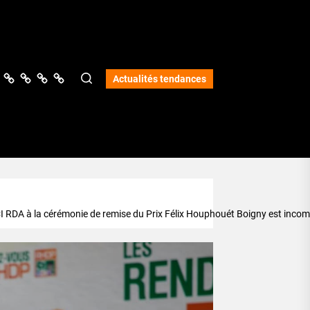
ologie
vers
Science
Lifestyle
Opinions
Services
Actualités tendances
RDA à la cérémonie de remise du Prix Félix Houphouét Boigny est incom