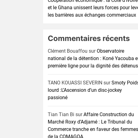
Coopération économique : la Côte d’Ivoire
et le Ghana unissent leurs forces pour lev
les barrières aux échanges commerciaux
Commentaires récents
Clément Bouaffou
sur
Observatoire
national de la détention : Koné Yacouba 
première ligne pour la dignité des détenus
TANO KOUASSI SEVERIN
sur
Smoty Poid
lourd :L’Ascension d’un disc-jockey
passioné
Tian Tian Bi
sur
Affaire Construction du
Marché Roxy d’Adjamé : Le Tribunal du
Commerce tranche en faveur des femme
de la COMAGOA