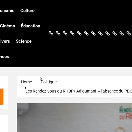
conomie
Culture
Cinéma
Éducation
Actualités
Politique
Économie
Culture
Société
Sport
Santé
Cinéma
Éducation
Football
Techn
Di
ivers
Science
vices
Home
Politique
Les Rendez-vous du RHDP/ Adjoumani » l’absence du PDCI 
r