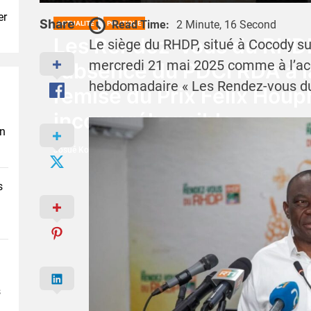
er
Share
Read Time:
2 Minute, 16 Second
ACTUALITÉ
POLITIQUE
Les Rendez-vous du RHD
Le siège du RHDP, situé à Cocody sur 
mercredi 21 mai 2025 comme à l’ac
l’absence du PDCI RDA à 
hebdomadaire « Les Rendez-vous d
remise du Prix Félix Houp
incompréhensible «
en
Josué Koffi
21 Mai 2025
s
s