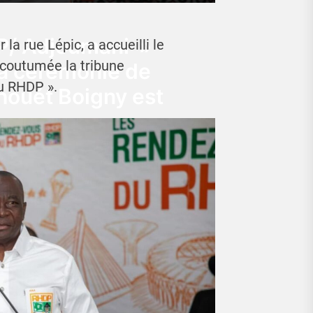
P/ Adjoumani »
la rue Lépic, a accueilli le
coutumée la tribune
la cérémonie de
u RHDP ».
houét Boigny est