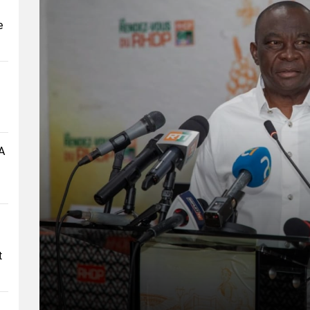
e
A
t