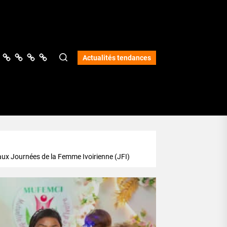
ologie
vers
Science
Lifestyle
Opinions
Services
Actualités tendances
aux Journées de la Femme Ivoirienne (JFI)