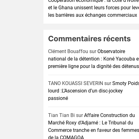
Coopération économique : la Côte d’Ivoire
et le Ghana unissent leurs forces pour lev
les barrières aux échanges commerciaux
Commentaires récents
Clément Bouaffou
sur
Observatoire
national de la détention : Koné Yacouba 
première ligne pour la dignité des détenus
TANO KOUASSI SEVERIN
sur
Smoty Poid
lourd :L’Ascension d’un disc-jockey
passioné
Tian Tian Bi
sur
Affaire Construction du
Marché Roxy d’Adjamé : Le Tribunal du
Commerce tranche en faveur des femme
de la COMAGOA