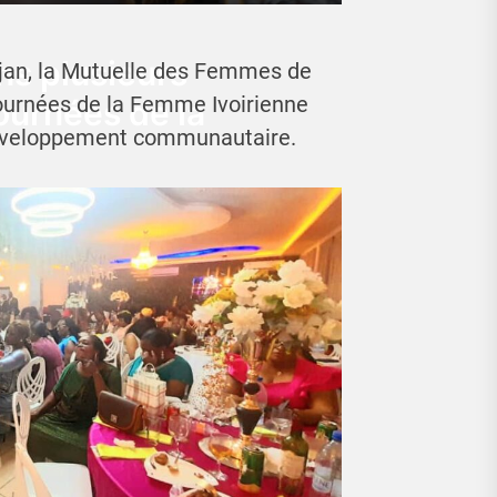
s plusieurs
jan, la Mutuelle des Femmes de
Journées de la Femme Ivoirienne
ournées de la
 développement communautaire.