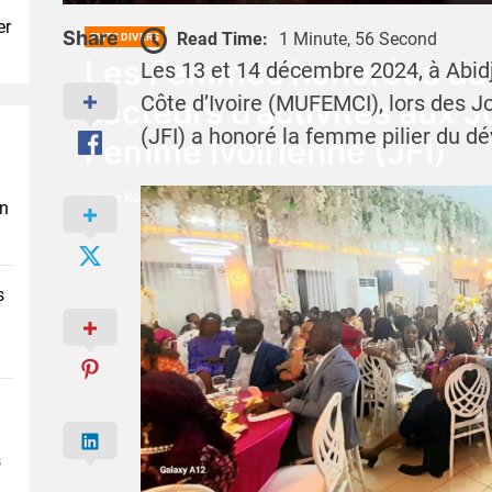
er
Share
Read Time:
1 Minute, 56 Second
FAITS DIVERS
Les Femmes honorées dan
Les 13 et 14 décembre 2024, à Abid
Côte d’Ivoire (MUFEMCI), lors des 
secteurs d’activités aux J
(JFI) a honoré la femme pilier du
Femme Ivoirienne (JFI)
Josué Koffi
16 Décembre 2024
en
s
s