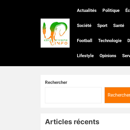
Skip
to
Actualités
Politique
É
the
Côte
content
Société
Sport
Santé
Football
Technologie
D
d'Ivoire
Lifestyle
Opinions
Ser
Infos
Rechercher
Recherche
Articles récents