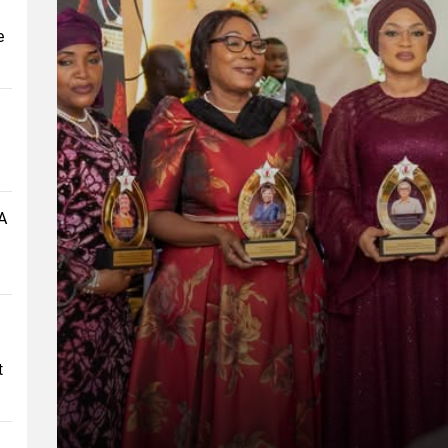
e
A
t