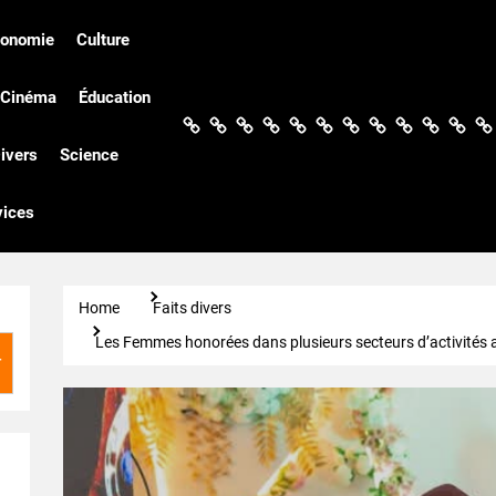
conomie
Culture
Cinéma
Éducation
Actualités
Politique
Économie
Culture
Société
Sport
Santé
Cinéma
Éducation
Football
Techn
Di
ivers
Science
vices
Home
Faits divers
Les Femmes honorées dans plusieurs secteurs d’activités 
r