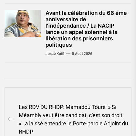
Avant la célébration du 66 éme
anniversaire de
l’indépendance / La NACIP
lance un appel solennel à la
libération des prisonniers
politiques
Josué Koffi
5 Août 2026
Navigation
Les RDV DU RHDP: Mamadou Touré » Si
de
Méambly veut être candidat, c’est son droit
l’article
Previous
« , a laissé entendre le Porte-parole Adjoint du
post:
RHDP