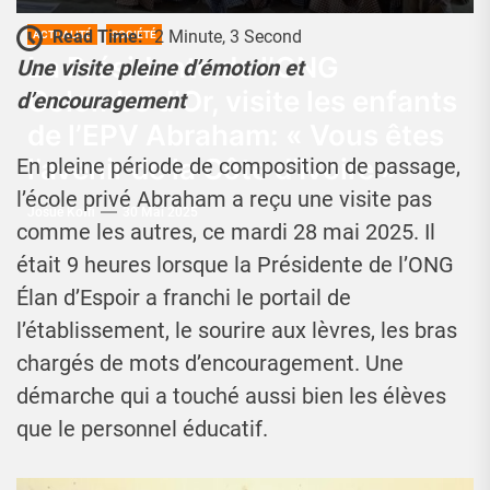
Read Time:
2 Minute, 3 Second
ACTUALITÉ
SOCIÉTÉ
La Présidente de l’ONG
Une visite pleine d’émotion et
Colombe d’Or, visite les enfants
d’encouragement
de l’EPV Abraham: « Vous êtes
l’avenir de la Côte d’Ivoire »
En pleine période de composition de passage,
l’école privé Abraham a reçu une visite pas
Josué Koffi
30 Mai 2025
comme les autres, ce mardi 28 mai 2025. Il
était 9 heures lorsque la Présidente de l’ONG
Élan d’Espoir a franchi le portail de
l’établissement, le sourire aux lèvres, les bras
chargés de mots d’encouragement. Une
démarche qui a touché aussi bien les élèves
que le personnel éducatif.