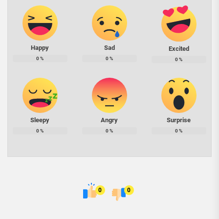
Happy
Sad
Excited
0
%
0
%
0
%
Sleepy
Angry
Surprise
0
%
0
%
0
%
0
0