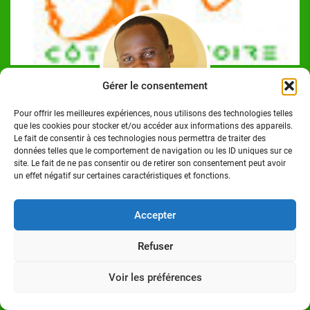
Gérer le consentement
Pour offrir les meilleures expériences, nous utilisons des technologies telles
que les cookies pour stocker et/ou accéder aux informations des appareils.
Josué Koffi
Le fait de consentir à ces technologies nous permettra de traiter des
données telles que le comportement de navigation ou les ID uniques sur ce
Josué Koffi est un Journaliste Professionnel Ivoirien,
site. Le fait de ne pas consentir ou de retirer son consentement peut avoir
titulaire d'un Master en communication option Journalisme
un effet négatif sur certaines caractéristiques et fonctions.
à l'Institut Polytechnique des Sciences et Techniques de la
Communication (ISTC-P), à Abidjan/Cocody. Homme de
Accepter
médias.
Refuser
Voir les préférences
Suivez-nous sur: