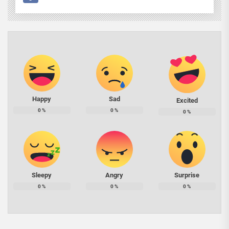
Happy
Sad
Excited
0
%
0
%
0
%
Sleepy
Angry
Surprise
0
%
0
%
0
%