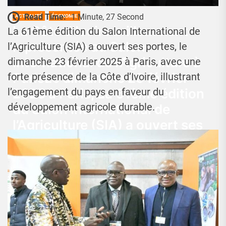
Read Time:
1 Minute, 27 Second
ACTUALITÉ
ÉCONOMIE
La Côte d’Ivoire brillamment
La 61ème édition du Salon International de
représentée au Salon
l’Agriculture (SIA) a ouvert ses portes, le
International de l’Agriculture à
dimanche 23 février 2025 à Paris, avec une
ParisLe dimanche 23 février
forte présence de la Côte d’Ivoire, illustrant
2025 à Paris, La 61ème édition
l’engagement du pays en faveur du
développement agricole durable.
du Salon International de
l’Agriculture (SIA) a ouvert ses
portes avec une forte présence
de la Côte d’Ivoire, illustrant
l’engagement du pays en faveur
du développement agricole
durable.
Josué Koffi
24 Février 2025