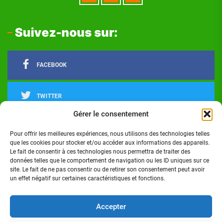
Suivez-nous sur:
FACEBOOK
TWITTER
Gérer le consentement
LINKEDIN
Pour offrir les meilleures expériences, nous utilisons des technologies telles
que les cookies pour stocker et/ou accéder aux informations des appareils.
Le fait de consentir à ces technologies nous permettra de traiter des
INSTAGRAM
données telles que le comportement de navigation ou les ID uniques sur ce
site. Le fait de ne pas consentir ou de retirer son consentement peut avoir
un effet négatif sur certaines caractéristiques et fonctions.
Actualités
Politique
Économie
Culture
Société
Sport
Santé
Cinéma
Éducation
Football
Technologie
Divers
Science
Lifestyle
Opinions
Services
Accepter