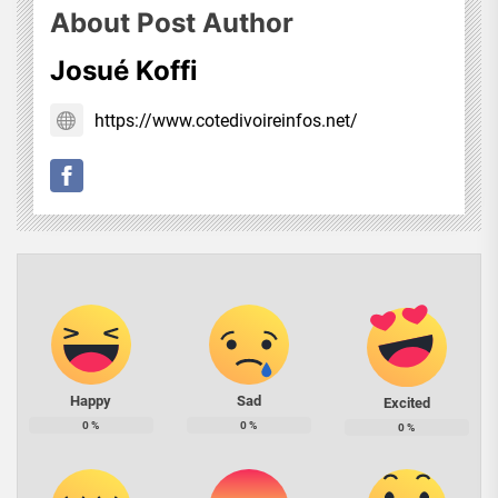
About Post Author
Josué Koffi
https://www.cotedivoireinfos.net/
Happy
Sad
Excited
0
%
0
%
0
%