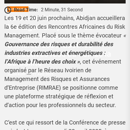
Read Time:
2 Minute, 31 Second
FAITS DIVERS
La 6 éme édition du Risk
Les 19 et 20 juin prochains, Abidjan accueillera
Management prévue du 19 au
la 6e édition des Rencontres Africaines du Risk
20 juin avec pour centre
Management. Placé sous le thème évocateur
«
d’interêt: Les industries
Gouvernance des risques et durabilité des
extractives face au défi de la
industries extractives et énergétiques :
l’Afrique à l’heure des choix »
, cet événement
durabilité
organisé par le Réseau Ivoirien de
Josué Koffi
22 Avril 2025
Management des Risques et Assurances
d’Entreprise (RIMRAE) se positionne comme
une plateforme stratégique de réflexion et
d’action pour les professionnels du secteur.
C’est ce qui ressort de la Conférence de presse