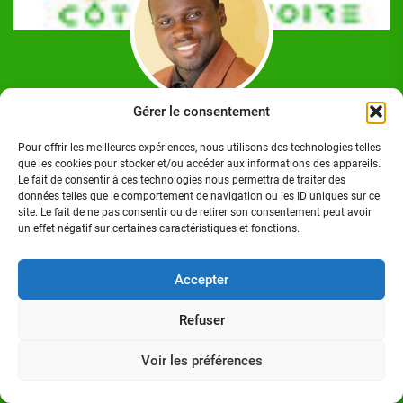
Gérer le consentement
Josué Koffi
Josué Koffi est un Journaliste Professionnel Ivoirien,
Pour offrir les meilleures expériences, nous utilisons des technologies telles
que les cookies pour stocker et/ou accéder aux informations des appareils.
titulaire d'un Master en communication option Journalisme
Le fait de consentir à ces technologies nous permettra de traiter des
à l'Institut Polytechnique des Sciences et Techniques de la
données telles que le comportement de navigation ou les ID uniques sur ce
Communication (ISTC-P), à Abidjan/Cocody. Homme de
site. Le fait de ne pas consentir ou de retirer son consentement peut avoir
un effet négatif sur certaines caractéristiques et fonctions.
médias.
Accepter
Refuser
Suivez-nous sur:
Voir les préférences