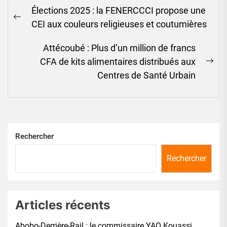
Navigation
Élections 2025 : la FENERCCCI propose une
de
Previous
CEI aux couleurs religieuses et coutumières
l’article
post:
Attécoubé : Plus d’un million de francs
CFA de kits alimentaires distribués aux
Ne
Centres de Santé Urbain
pos
Rechercher
Rechercher
Articles récents
Abobo-Derrière-Rail : le commissaire YAO Kouassi