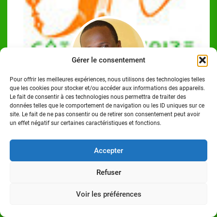
Gérer le consentement
Pour offrir les meilleures expériences, nous utilisons des technologies telles
que les cookies pour stocker et/ou accéder aux informations des appareils.
Le fait de consentir à ces technologies nous permettra de traiter des
Josué Koffi
données telles que le comportement de navigation ou les ID uniques sur ce
site. Le fait de ne pas consentir ou de retirer son consentement peut avoir
Josué Koffi est un Journaliste Professionnel Ivoirien,
un effet négatif sur certaines caractéristiques et fonctions.
titulaire d'un Master en communication option Journalisme
à l'Institut Polytechnique des Sciences et Techniques de la
Accepter
Communication (ISTC-P), à Abidjan/Cocody. Homme de
médias.
Refuser
Voir les préférences