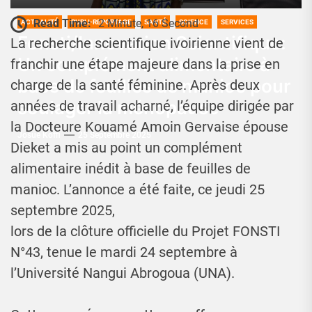
Read Time:
2 Minute, 16 Second
ACTUALITÉ
PUBLI-REPORTAGE
SANTÉ
SCIENCE
SERVICES
Fonsti/Innovation Scientifique:
La recherche scientifique ivoirienne vient de
Un complément alimentaire à
franchir une étape majeure dans la prise en
base de feuilles de manioc pour
charge de la santé féminine. Après deux
soulager la ménopause
années de travail acharné, l’équipe dirigée par
la Docteure Kouamé Amoin Gervaise épouse
Josué Koffi
25 Septembre 2025
Dieket a mis au point un complément
alimentaire inédit à base de feuilles de
manioc. L’annonce a été faite, ce jeudi 25
septembre 2025,
lors de la clôture officielle du Projet FONSTI
N°43, tenue le mardi 24 septembre à
l’Université Nangui Abrogoua (UNA).