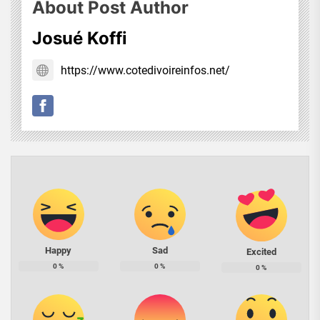
About Post Author
Josué Koffi
https://www.cotedivoireinfos.net/
Happy
Sad
Excited
0
%
0
%
0
%