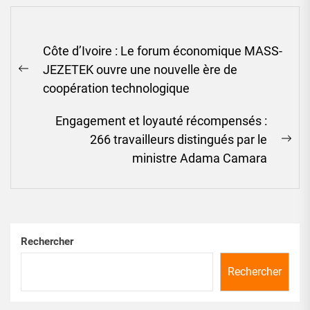
Navigation
Côte d’Ivoire : Le forum économique MASS-
de
JEZETEK ouvre une nouvelle ère de
l’article
Previous
coopération technologique
post:
Engagement et loyauté récompensés :
266 travailleurs distingués par le
Ne
ministre Adama Camara
pos
Rechercher
Rechercher