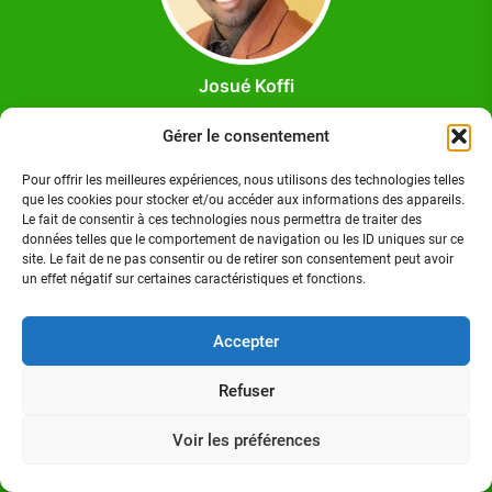
Josué Koffi
Josué Koffi est un Journaliste Professionnel Ivoirien,
Gérer le consentement
titulaire d'un Master en communication option Journalisme
à l'Institut Polytechnique des Sciences et Techniques de la
Pour offrir les meilleures expériences, nous utilisons des technologies telles
Communication (ISTC-P), à Abidjan/Cocody. Homme de
que les cookies pour stocker et/ou accéder aux informations des appareils.
Le fait de consentir à ces technologies nous permettra de traiter des
médias.
données telles que le comportement de navigation ou les ID uniques sur ce
site. Le fait de ne pas consentir ou de retirer son consentement peut avoir
un effet négatif sur certaines caractéristiques et fonctions.
Accepter
Suivez-nous sur:
Refuser
FACEBOOK
Voir les préférences