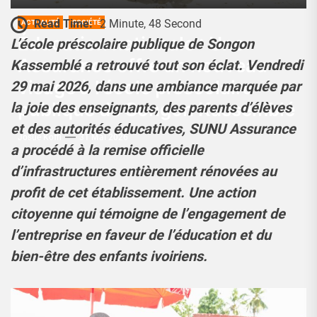
Read Time:
2 Minute, 48 Second
ACTUALITÉ
SOCIÉTÉ
Éducation nationale : Une
L’école préscolaire publique de Songon
Assurance offre un nouveau
Kassemblé a retrouvé tout son éclat. Vendredi
visage à l’école préscolaire
29 mai 2026, dans une ambiance marquée par
publique de Songon Kassemblé
la joie des enseignants, des parents d’élèves
et des autorités éducatives, SUNU Assurance
Josué Koffi
31 Mai 2026
a procédé à la remise officielle
d’infrastructures entièrement rénovées au
profit de cet établissement. Une action
citoyenne qui témoigne de l’engagement de
l’entreprise en faveur de l’éducation et du
bien-être des enfants ivoiriens.