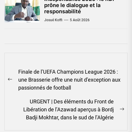
prône le dialogue et la
responsabilité
Josué Koffi
5 Août 2026
Navigation
Finale de l’UEFA Champions League 2026 :
de
une Brasserie offre une nuit d’exception aux
l’article
Previous
passionnés de football
post:
URGENT | Des éléments du Front de
Libération de l’Azawad aperçus à Bordj
Ne
Badji Mokhtar, dans le sud de l’Algérie
pos