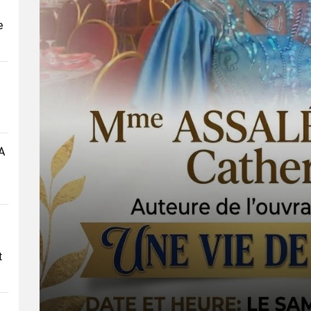
e
A
t