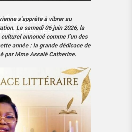
ALÉ Catherine
rienne s’apprête à vibrer au
ration. Le samedi 06 juin 2026, la
rant avec les
s culturel annoncé comme l’un des
ette année : la grande dédicace de
gné par Mme Assalé Catherine.