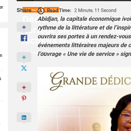
er
Share
Read Time:
2 Minute, 11 Second
ACTUALITÉ
CULTURE
Dédicace littéraire : ASS
Abidjan, la capitale économique ivoi
rythme de la littérature et de l’inspi
partage un parcours inspi
ouvrira ses portes à un rendez-vou
lecteurs ivoiriens
événements littéraires majeurs de c
l’ouvrage « Une vie de service » si
Josué Koffi
27 Mai 2026
en
s
s