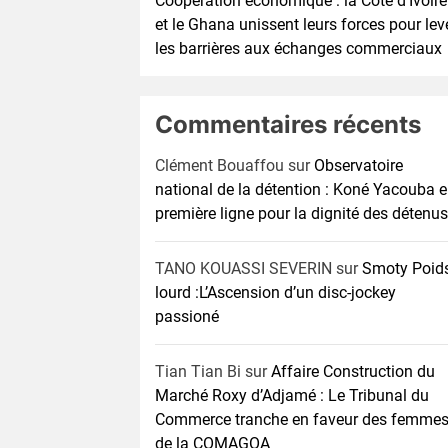
Coopération économique : la Côte d’Ivoire
et le Ghana unissent leurs forces pour lev
les barrières aux échanges commerciaux
Commentaires récents
Clément Bouaffou
sur
Observatoire
national de la détention : Koné Yacouba 
première ligne pour la dignité des détenus
TANO KOUASSI SEVERIN
sur
Smoty Poid
lourd :L’Ascension d’un disc-jockey
passioné
Tian Tian Bi
sur
Affaire Construction du
Marché Roxy d’Adjamé : Le Tribunal du
Commerce tranche en faveur des femme
de la COMAGOA