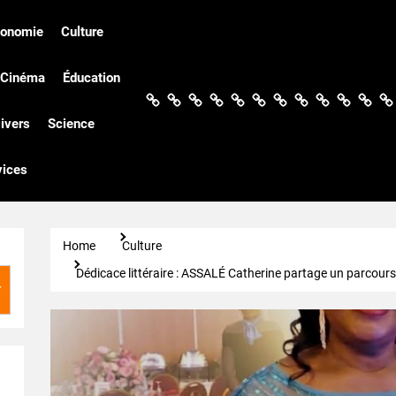
conomie
Culture
Cinéma
Éducation
Actualités
Politique
Économie
Culture
Société
Sport
Santé
Cinéma
Éducation
Football
Techn
Di
ivers
Science
vices
Home
Culture
Dédicace littéraire : ASSALÉ Catherine partage un parcours i
r