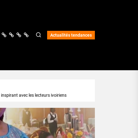
ologie
vers
Science
Lifestyle
Opinions
Services
Actualités tendances
nspirant avec les lecteurs ivoiriens