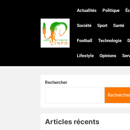
Skip
to
Actualités
Politique
É
the
Côte
content
Société
Sport
Santé
Football
Technologie
D
d'Ivoire
Lifestyle
Opinions
Ser
Infos
Rechercher
Recherche
Articles récents