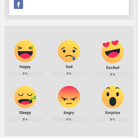
Happy
Sad
Excited
0
%
0
%
0
%
Sleepy
Angry
Surprise
0
%
0
%
0
%