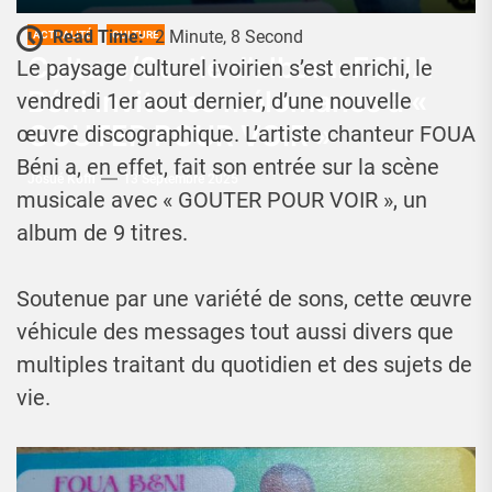
Read Time:
2 Minute, 8 Second
ACTUALITÉ
CULTURE
Culture/Sortie d’album: FOUA
Le paysage culturel ivoirien s’est enrichi, le
Béni invite les mélomanes à «
vendredi 1er aout dernier, d’une nouvelle
GOUTER POUR VOIR »
œuvre discographique. L’artiste chanteur FOUA
Béni a, en effet, fait son entrée sur la scène
Josué Koffi
13 Septembre 2025
musicale avec « GOUTER POUR VOIR », un
album de 9 titres.
Soutenue par une variété de sons, cette œuvre
véhicule des messages tout aussi divers que
multiples traitant du quotidien et des sujets de
vie.