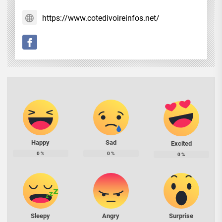
https://www.cotedivoireinfos.net/
Happy
Sad
Excited
0
%
0
%
0
%
Sleepy
Angry
Surprise