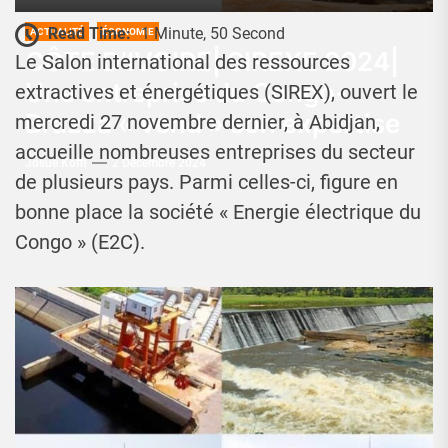
Read Time:
1 Minute, 50 Second
ACTUALITÉ
ÉCONOMIE
CÔTE D’IVOIRE| SIREXE 2024|
Le Salon international des ressources
Une entreprise du Congo-
extractives et énergétiques (SIREX), ouvert le
Brazza « vend » son expertise
mercredi 27 novembre dernier, à Abidjan,
accueille nombreuses entreprises du secteur
Josué Koffi
2 Décembre 2024
de plusieurs pays. Parmi celles-ci, figure en
bonne place la société « Energie électrique du
Congo » (E2C).