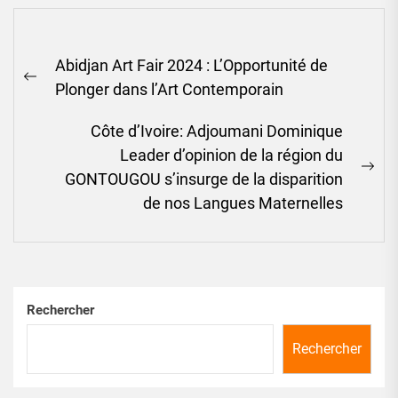
Navigation
Abidjan Art Fair 2024 : L’Opportunité de
de
Previous
Plonger dans l’Art Contemporain
l’article
post:
Côte d’Ivoire: Adjoumani Dominique
Leader d’opinion de la région du
Ne
GONTOUGOU s’insurge de la disparition
pos
de nos Langues Maternelles
Rechercher
Rechercher