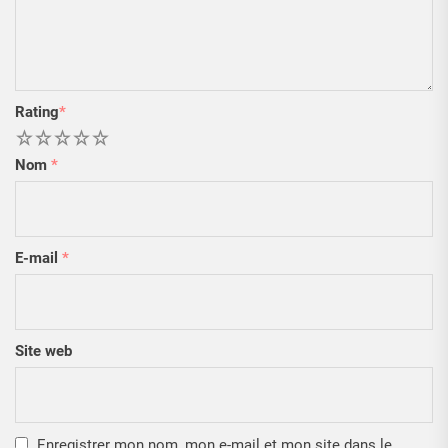
Rating
*
1
2
3
4
5
Nom
*
E-mail
*
Site web
Enregistrer mon nom, mon e-mail et mon site dans le