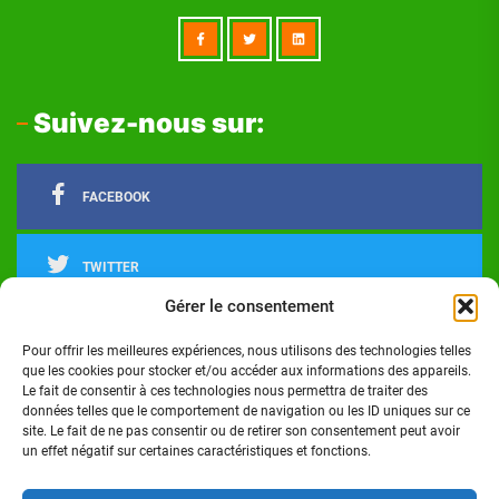
Suivez-nous sur:
FACEBOOK
TWITTER
Gérer le consentement
LINKEDIN
Pour offrir les meilleures expériences, nous utilisons des technologies telles
que les cookies pour stocker et/ou accéder aux informations des appareils.
Le fait de consentir à ces technologies nous permettra de traiter des
INSTAGRAM
données telles que le comportement de navigation ou les ID uniques sur ce
site. Le fait de ne pas consentir ou de retirer son consentement peut avoir
un effet négatif sur certaines caractéristiques et fonctions.
Actualités
Politique
Économie
Culture
Société
Sport
Santé
Cinéma
Éducation
Football
Technologie
Divers
Science
Lifestyle
Opinions
Services