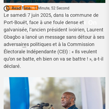
Read Time:
1 Minute, 52 Second
ACTUALITÉ
POLITIQUE
Côte d’Ivoire /PPA-CI: Laurent
Le samedi 7 juin 2025, dans la commune de
Gbagbo contre-attaque : « On
Port-Bouët, face à une foule dense et
veut la bagarre ? Alors on va se
galvanisée, l’ancien président ivoirien, Laurent
battre ! »
Gbagbo a lancé un message sans détour à ses
adversaires politiques et à la Commission
Josué Koffi
8 Juin 2025
Électorale Indépendante (CEI) : « Ils veulent
qu’on se batte, eh bien on va se battre ! », a-t-il
déclaré.