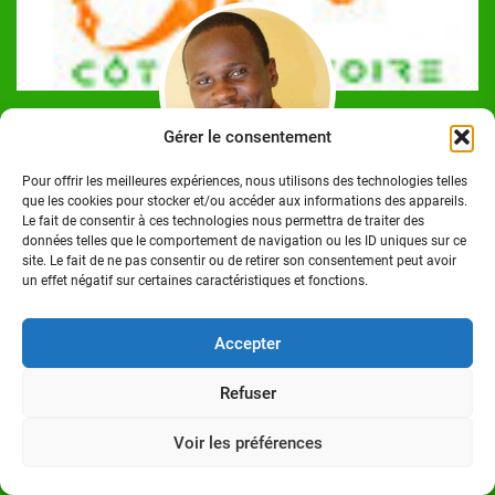
Gérer le consentement
Pour offrir les meilleures expériences, nous utilisons des technologies telles
Josué Koffi
que les cookies pour stocker et/ou accéder aux informations des appareils.
Le fait de consentir à ces technologies nous permettra de traiter des
Josué Koffi est un Journaliste Professionnel Ivoirien,
données telles que le comportement de navigation ou les ID uniques sur ce
titulaire d'un Master en communication option Journalisme
site. Le fait de ne pas consentir ou de retirer son consentement peut avoir
un effet négatif sur certaines caractéristiques et fonctions.
à l'Institut Polytechnique des Sciences et Techniques de la
Communication (ISTC-P), à Abidjan/Cocody. Homme de
médias.
Accepter
Refuser
Voir les préférences
Suivez-nous sur: