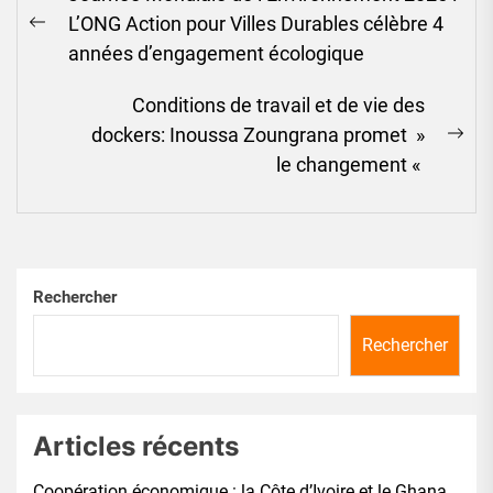
de
L’ONG Action pour Villes Durables célèbre 4
l’article
Previous
années d’engagement écologique
post:
Conditions de travail et de vie des
dockers: Inoussa Zoungrana promet »
Ne
le changement «
pos
Rechercher
Rechercher
Articles récents
Coopération économique : la Côte d’Ivoire et le Ghana