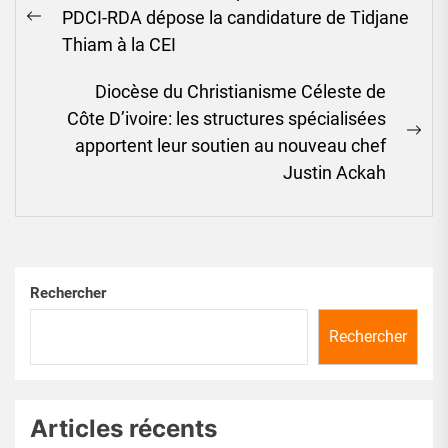
de
PDCI-RDA dépose la candidature de Tidjane
l’article
Previous
Thiam à la CEI
post:
Diocèse du Christianisme Céleste de
Côte D’ivoire: les structures spécialisées
Ne
apportent leur soutien au nouveau chef
pos
Justin Ackah
Rechercher
Rechercher
Articles récents