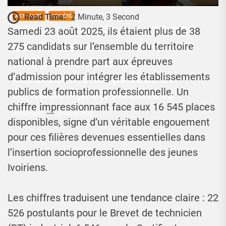
Read Time:
2 Minute, 3 Second
ACTUALITÉ
SOCIÉTÉ
Côte d’Ivoire : Plus de 38 000
Samedi 23 août 2025, ils étaient plus de 38
candidats pour seulement 16
275 candidats sur l’ensemble du territoire
545 places dans les
national à prendre part aux épreuves
établissements publics et
d’admission pour intégrer les établissements
formation professionnelle
publics de formation professionnelle. Un
chiffre impressionnant face aux 16 545 places
Josué Koffi
24 Août 2025
disponibles, signe d’un véritable engouement
pour ces filières devenues essentielles dans
l’insertion socioprofessionnelle des jeunes
Ivoiriens.
Les chiffres traduisent une tendance claire : 22
526 postulants pour le Brevet de technicien