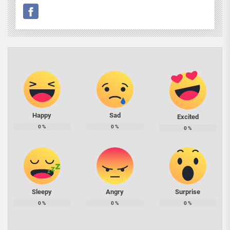
Happy
Sad
Excited
0
%
0
%
0
%
Sleepy
Angry
Surprise
0
%
0
%
0
%