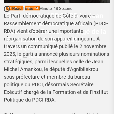
Read Time:
1 Minute, 48 Second
ACTUALITÉ
POLITIQUE
Côte d’Ivoire/ PDCI-RDA : Jean
Le Parti démocratique de Côte d’Ivoire –
Michel Amankou nommé
Rassemblement démocratique africain (PDCI-
Secrétaire Exécutif chargé de la
RDA) vient d’opérer une importante
Formation et de l’Institut
réorganisation de son appareil dirigeant. À
Politique du parti
travers un communiqué publié le 2 novembre
2025, le parti a annoncé plusieurs nominations
Josué Koffi
2 Novembre 2025
stratégiques, parmi lesquelles celle de Jean
Michel Amankou, le député d’Agnibilékrou
sous-préfecture et membre du bureau
politique du PDCI, désormais Secrétaire
Exécutif chargé de la Formation et de l’Institut
Politique du PDCI-RDA.