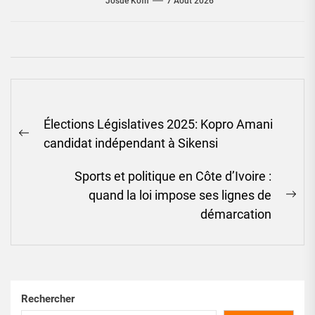
Josué Koffi
7 Août 2026
Navigation
Élections Législatives 2025: Kopro Amani
de
Previous
candidat indépendant à Sikensi
l’article
post:
Sports et politique en Côte d’Ivoire :
quand la loi impose ses lignes de
Ne
démarcation
pos
Rechercher