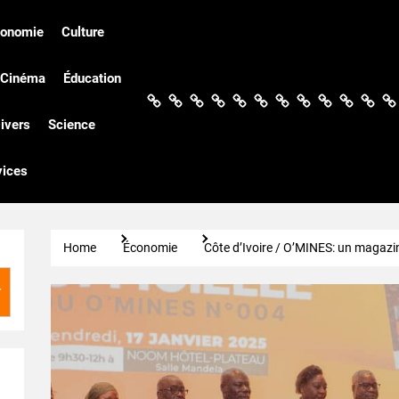
conomie
Culture
Cinéma
Éducation
Actualités
Politique
Économie
Culture
Société
Sport
Santé
Cinéma
Éducation
Football
Techn
Di
ivers
Science
vices
Home
Économie
Côte d’Ivoire / O’MINES: un magazin
r