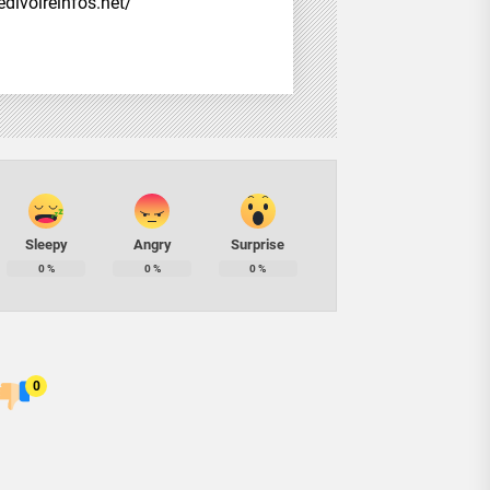
divoireinfos.net/
Sleepy
Angry
Surprise
0
%
0
%
0
%
0