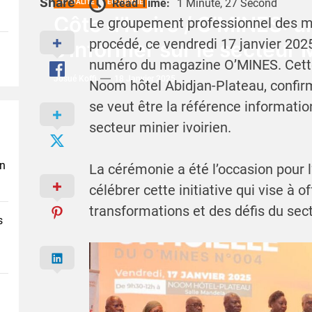
Share
Read Time:
1 Minute, 27 Second
ACTUALITÉ
ÉCONOMIE
Côte d’Ivoire / O’MINES: 
Le groupement professionnel des mi
procédé, ce vendredi 17 janvier 2025
s’informer sur le secteur 
numéro du magazine O’MINES. Cette
Josué Koffi
18 Janvier 2025
Noom hôtel Abidjan-Plateau, confir
se veut être la référence informati
secteur minier ivoirien.
en
La cérémonie a été l’occasion pour 
célébrer cette initiative qui vise à 
transformations et des défis du sect
s