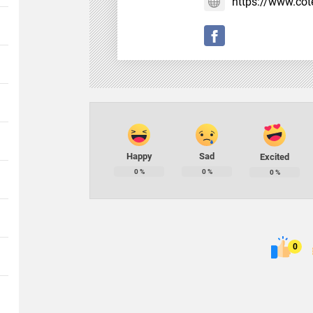
https://www.cote
Happy
Sad
Excited
0
%
0
%
0
%
0