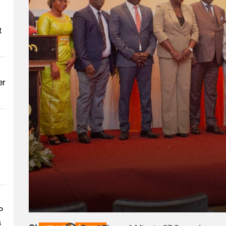
t
er
P
s