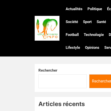
Skip
to
Actualités
Politique
É
the
Côte
content
Société
Sport
Santé
Football
Technologie
D
d'Ivoire
Lifestyle
Opinions
Ser
Infos
Rechercher
Recherche
Articles récents