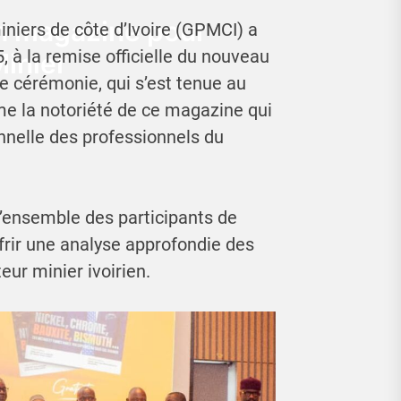
un magazine pour
niers de côte d’Ivoire (GPMCI) a
, à la remise officielle du nouveau
Minier
 cérémonie, qui s’est tenue au
me la notoriété de ce magazine qui
onnelle des professionnels du
l’ensemble des participants de
offrir une analyse approfondie des
eur minier ivoirien.