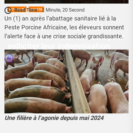
Read Time:
2 Minute, 20 Second
ACTUALITÉ
SOCIÉTÉ
Les éleveurs de porcs de
Un (1) an après l’abattage sanitaire lié à la
songon lancent une pétition
Peste Porcine Africaine, les éleveurs sonnent
auprès du Premier ministre pour
l’alerte face à une crise sociale grandissante.
solliciter leur indemnisation
après l’abattage sanitaire en
réponse à l’introduction de la
peste porcine africaine PPA
dans le district d’Abidjan depuis
mai 2024
Josué Koffi
2 Juin 2025
Une filière à l’agonie depuis mai 2024