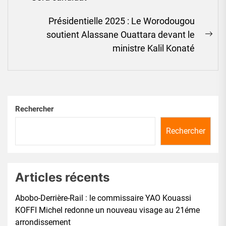
Présidentielle 2025 : Le Worodougou
soutient Alassane Ouattara devant le
Ne
ministre Kalil Konaté
pos
Rechercher
Rechercher
Articles récents
Abobo-Derrière-Rail : le commissaire YAO Kouassi
KOFFI Michel redonne un nouveau visage au 21éme
arrondissement