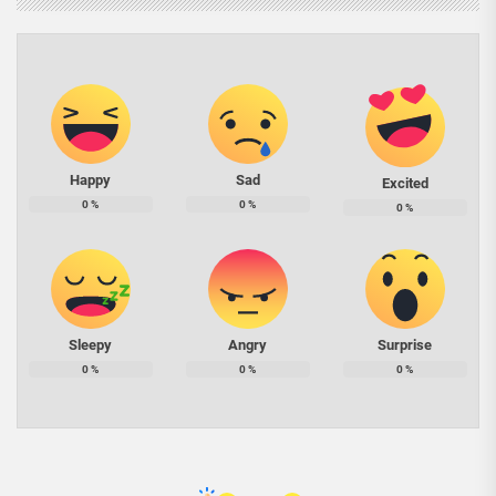
Happy
Sad
Excited
0
%
0
%
0
%
Sleepy
Angry
Surprise
0
%
0
%
0
%