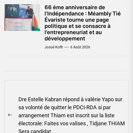
66 éme anniversaire de
l’Indépendance : Méambly Tié
Évariste tourne une page
politique et se consacre à
l’entrepreneuriat et au
développement
Josué Koffi
6 Août 2026
Navigation
Dre Estelle Kabran répond à valérie Yapo sur
de
sa volonté de quitter le PDCI-RDA si par
l’article
arrangement Thiam est inscrit sur la liste
Previous
électorale: Faites vos valises , Tidjane THIAM
post:
Sera candidat