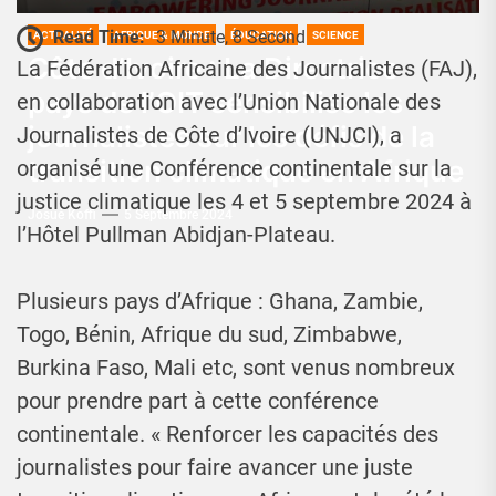
Read Time:
3 Minute, 8 Second
ACTUALITÉ
AFRIQUE & MONDE
ÉDUCATION
SCIENCE
Côte d’Ivoire : La Directrice
La Fédération Africaine des Journalistes (FAJ),
pays de l’OIT sensibilise les
en collaboration avec l’Union Nationale des
journalistes sur les défis de la
Journalistes de Côte d’Ivoire (UNJCI), a
transition climatique en Afrique
organisé une Conférence continentale sur la
justice climatique les 4 et 5 septembre 2024 à
Josué Koffi
5 Septembre 2024
l’Hôtel Pullman Abidjan-Plateau.
Plusieurs pays d’Afrique : Ghana, Zambie,
Togo, Bénin, Afrique du sud, Zimbabwe,
Burkina Faso, Mali etc, sont venus nombreux
pour prendre part à cette conférence
continentale. « Renforcer les capacités des
journalistes pour faire avancer une juste