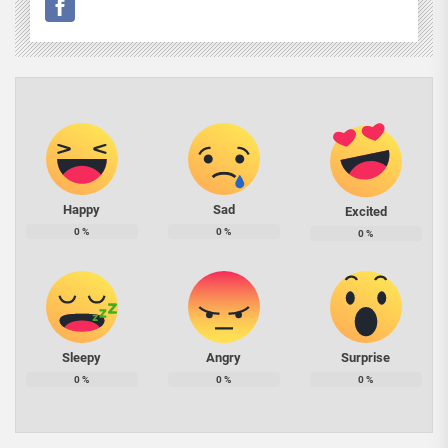
Happy
Sad
Excited
0
%
0
%
0
%
Sleepy
Angry
Surprise
0
%
0
%
0
%