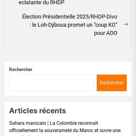
post:
eclatante du RHDP
Élection Présidentielle 2025/RHDP-Divo
: le Loh-Djiboua promet un “coup KO”
Ne
pour ADO
pos
Rechercher
Rechercher
Articles récents
Sahara marocain | La Colombie reconnaît
officiellement la souveraineté du Maroc et ouvre une