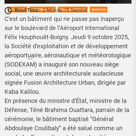
Read Time:
2 Minute, 11 Second
ACTUALITÉ
CONSTRUCTION
PUBLI-REPORTAGE
SERVICES
Côte d’ivoire/Kaba Kalilou,
C’est un bâtiment qui ne passe pas inaperçu
l’Architecte de la modernité
sur le boulevard de l’Aéroport International
ivoirienne : “La SODEXAM entre
Félix Houphouët-Boigny. Jeudi 9 octobre 2025,
dans une nouvelle ère”
la Société d’exploitation et de développement
aéroportuaire, aéronautique et météorologique
Josué Koffi
10 Octobre 2025
(SODEXAM) a inauguré son nouveau siège
social, une œuvre architecturale audacieuse
signée Fusion Architecture Urban, dirigée par
Kaba Kalilou.
En présence du ministre d’État, ministre de la
Défense, Téné Brahima Ouattara, parrain de la
cérémonie, le bâtiment baptisé “Général
Abdoulaye Coulibaly” a été salué comme un