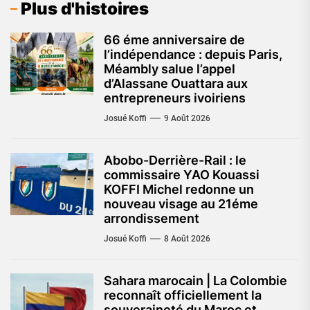
Plus d'histoires
66 éme anniversaire de
l’indépendance : depuis Paris,
Méambly salue l’appel
d’Alassane Ouattara aux
entrepreneurs ivoiriens
Josué Koffi
9 Août 2026
Abobo-Derrière-Rail : le
commissaire YAO Kouassi
KOFFI Michel redonne un
nouveau visage au 21éme
arrondissement
Josué Koffi
8 Août 2026
Sahara marocain | La Colombie
reconnaît officiellement la
souveraineté du Maroc et