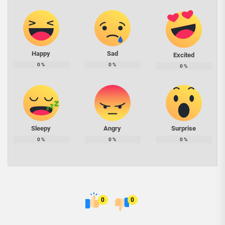
Happy
Sad
Excited
0
%
0
%
0
%
Sleepy
Angry
Surprise
0
%
0
%
0
%
0
0