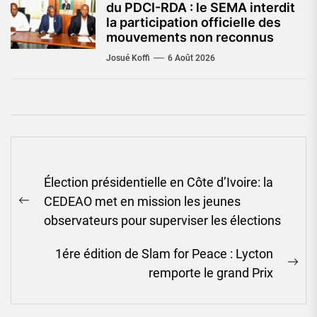
du PDCI-RDA : le SEMA interdit
la participation officielle des
mouvements non reconnus
Josué Koffi
6 Août 2026
Navigation
Élection présidentielle en Côte d’Ivoire: la
de
CEDEAO met en mission les jeunes
l’article
Previous
observateurs pour superviser les élections
post:
1ére édition de Slam for Peace : Lycton
Ne
remporte le grand Prix
pos