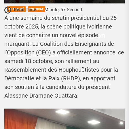
Read Time:
1 Minute, 57 Second
ACTUALITÉ
POLITIQUE
Côte d’Ivoire/Élection
À une semaine du scrutin présidentiel du 25
Présidentielle 2025:Les
octobre 2025, la scène politique ivoirienne
enseignants de l’opposition
vient de connaître un nouvel épisode
rallient le RHDP
marquant. La Coalition des Enseignants de
l’Opposition (CEO) a officiellement annoncé, ce
Josué Koffi
18 Octobre 2025
samedi 18 octobre, son ralliement au
Rassemblement des Houphouëtistes pour la
Démocratie et la Paix (RHDP), en apportant
son soutien à la candidature du président
Alassane Dramane Ouattara.