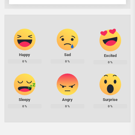
Happy
Sad
Excited
0
%
0
%
0
%
Sleepy
Angry
Surprise
0
%
0
%
0
%