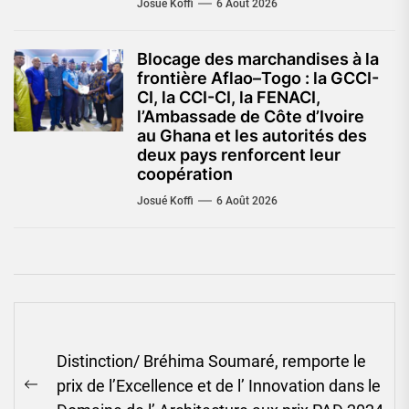
Josué Koffi
6 Août 2026
Blocage des marchandises à la
frontière Aflao–Togo : la GCCI-
CI, la CCI-CI, la FENACI,
l’Ambassade de Côte d’Ivoire
au Ghana et les autorités des
deux pays renforcent leur
coopération
Josué Koffi
6 Août 2026
Navigation
Distinction/ Bréhima Soumaré, remporte le
de
prix de l’Excellence et de l’ Innovation dans le
l’article
Previous