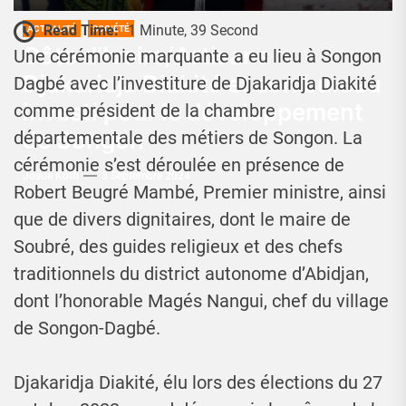
Read Time:
1 Minute, 39 Second
ACTUALITÉ
SOCIÉTÉ
Côte d’Ivoire/Artisans :
Une cérémonie marquante a eu lieu à Songon
Djakaridja Diakité et son bureau
Dagbé avec l’investiture de Djakaridja Diakité
investi pour le développement
comme président de la chambre
de Songon
départementale des métiers de Songon. La
cérémonie s’est déroulée en présence de
Josué Koffi
3 Septembre 2024
Robert Beugré Mambé, Premier ministre, ainsi
que de divers dignitaires, dont le maire de
Soubré, des guides religieux et des chefs
traditionnels du district autonome d’Abidjan,
dont l’honorable Magés Nangui, chef du village
de Songon-Dagbé.
Djakaridja Diakité, élu lors des élections du 27