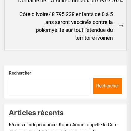
Domaine de l’ Architecture aux prix PAD 2024
post:
Côte d’Ivoire/ 8 795 238 enfants de 0 à 5
ans seront vaccinés contre la
Ne
poliomyélite sur tout l’étendue du
pos
territoire ivoirien
Rechercher
Rechercher
Articles récents
66 ans d’indépendance: Kopro Amani appelle la Côte