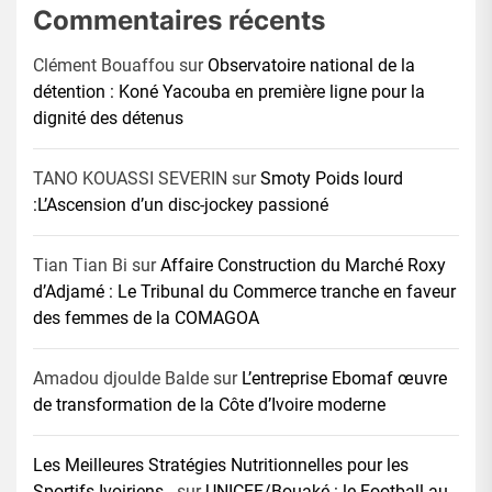
Commentaires récents
Clément Bouaffou
sur
Observatoire national de la
détention : Koné Yacouba en première ligne pour la
dignité des détenus
TANO KOUASSI SEVERIN
sur
Smoty Poids lourd
:L’Ascension d’un disc-jockey passioné
Tian Tian Bi
sur
Affaire Construction du Marché Roxy
d’Adjamé : Le Tribunal du Commerce tranche en faveur
des femmes de la COMAGOA
Amadou djoulde Balde
sur
L’entreprise Ebomaf œuvre
de transformation de la Côte d’Ivoire moderne
Les Meilleures Stratégies Nutritionnelles pour les
Sportifs Ivoiriens -
sur
UNICEF/Bouaké : le Football au