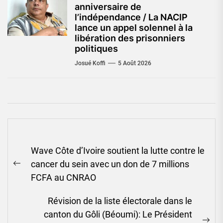
anniversaire de
l’indépendance / La NACIP
lance un appel solennel à la
libération des prisonniers
politiques
Josué Koffi
5 Août 2026
Navigation
Wave Côte d’Ivoire soutient la lutte contre le
de
cancer du sein avec un don de 7 millions
l’article
Previous
FCFA au CNRAO
post:
Révision de la liste électorale dans le
canton du Gôli (Béoumi): Le Président