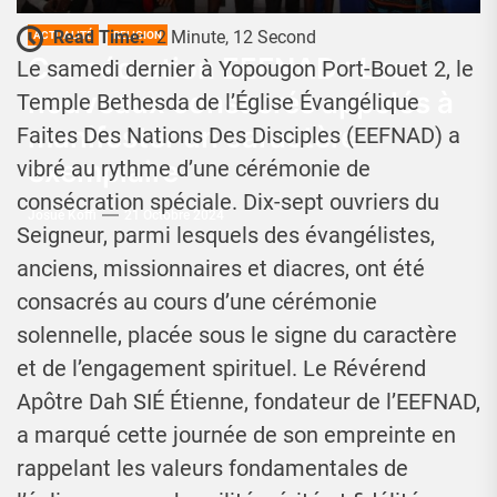
Read Time:
2 Minute, 12 Second
ACTUALITÉ
RELIGION
Consécration EEFNAD : Les
Le samedi dernier à Yopougon Port-Bouet 2, le
nouveaux consacrés appelés à
Temple Bethesda de l’Église Évangélique
manifester un caractère
Faites Des Nations Des Disciples (EEFNAD) a
exemplaire
vibré au rythme d’une cérémonie de
consécration spéciale. Dix-sept ouvriers du
Josué Koffi
21 Octobre 2024
Seigneur, parmi lesquels des évangélistes,
anciens, missionnaires et diacres, ont été
consacrés au cours d’une cérémonie
solennelle, placée sous le signe du caractère
et de l’engagement spirituel. Le Révérend
Apôtre Dah SIÉ Étienne, fondateur de l’EEFNAD,
a marqué cette journée de son empreinte en
rappelant les valeurs fondamentales de