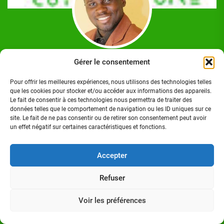
Josué Koffi
Gérer le consentement
Josué Koffi est un Journaliste Professionnel Ivoirien,
Pour offrir les meilleures expériences, nous utilisons des technologies telles
titulaire d'un Master en communication option Journalisme
que les cookies pour stocker et/ou accéder aux informations des appareils.
à l'Institut Polytechnique des Sciences et Techniques de la
Le fait de consentir à ces technologies nous permettra de traiter des
Communication (ISTC-P), à Abidjan/Cocody. Homme de
données telles que le comportement de navigation ou les ID uniques sur ce
site. Le fait de ne pas consentir ou de retirer son consentement peut avoir
médias.
un effet négatif sur certaines caractéristiques et fonctions.
Accepter
Refuser
Suivez-nous sur:
Voir les préférences
FACEBOOK