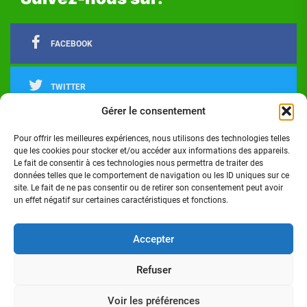
FACEBOOK
TWITTER
Gérer le consentement
LINKEDIN
Pour offrir les meilleures expériences, nous utilisons des technologies telles
que les cookies pour stocker et/ou accéder aux informations des appareils.
Le fait de consentir à ces technologies nous permettra de traiter des
INSTAGRAM
données telles que le comportement de navigation ou les ID uniques sur ce
site. Le fait de ne pas consentir ou de retirer son consentement peut avoir
un effet négatif sur certaines caractéristiques et fonctions.
Actualités
Politique
Économie
Culture
Société
Sport
Santé
Cinéma
Éducation
Football
Technologie
Divers
Science
Lifestyle
Opinions
Services
Accepter
Refuser
Copyright © 2024 - Réalisé par Digital G I Tous droits
réservés Côte d'Ivoire Infos
Voir les préférences