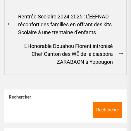
Navigation
Rentrée Scolaire 2024-2025 : L’EEFNAD
de
réconfort des familles en offrant des kits
l’article
Previous
Scolaire à une trentaine d’enfants
post:
L’Honorable Douahou Florent intronisé
Chef Canton des WÊ de la diaspora
Ne
ZARABAON à Yopougon
pos
Rechercher
Rechercher