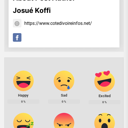
Josué Koffi
https://www.cotedivoireinfos.net/
Happy
Sad
Excited
0
%
0
%
0
%