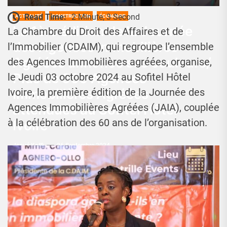
Read Time:
2 Minute, 3 Second
ACTUALITÉ
CONSTRUCTION
ÉCONOMIE
La 1ère édition de la Journée
La Chambre du Droit des Affaires et de
des Agences Immobilières
l’Immobilier (CDAIM), qui regroupe l’ensemble
Agréées annonce ses couleurs/
des Agences Immobilières agréées, organise,
Plus de 300 Agences
le Jeudi 03 octobre 2024 au Sofitel Hôtel
Immobilières Agréées
Ivoire, la première édition de la Journée des
Agences Immobilières Agréées (JAIA), couplée
attendues au Sofitel Hôtel
à la célébration des 60 ans de l’organisation.
Ivoire
Josué Koffi
26 Septembre 2024