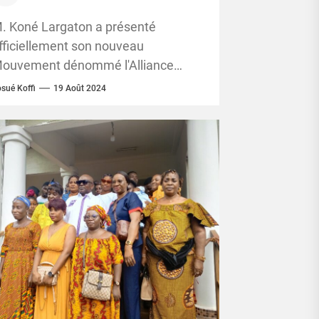
romotion de la philosophie
’Alassane Ouattara
. Koné Largaton a présenté
fficiellement son nouveau
ouvement dénommé l'Alliance
lassaniste Evolutionniste Africaniste
sué Koffi
19 Août 2024
AEA) , le samedi 17 Août 2024, au
ours d'une conférence...