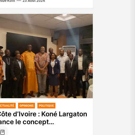
sué Koffi
23 Août 2024
onférence publique sur...
CTUALITÉ
OPINIONS
POLITIQUE
ôte d’Ivoire : Koné Largaton
ance le concept
alassaniste », pour la