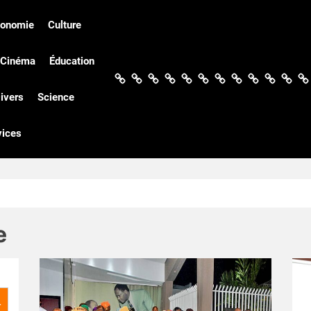
conomie
Culture
Cinéma
Éducation
Actualités
Politique
Économie
Culture
Société
Sport
Santé
Cinéma
Éducation
Football
Techn
Di
ivers
Science
vices
e
r