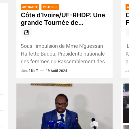
ACTUALITÉ
POLITIQUE
A
Côte d’Ivoire/UF-RHDP: Une
C
grande Tournée de
Mobilisation des militantes
K
du RHDP est prévue du 21 au
p
27 août 2024 dans le
é
Sous l’impulsion de Mme N'guessan
L
District Autonome d’Abidjan
Harlette Badou, Présidente nationale
K
des femmes du Rassemblement des
p
Houphouëtistes pour la Démocratie et
s
Josué Koffi
19 Août 2024
Jo
la Paix (UF-RHDP), annonce une
R
grande...