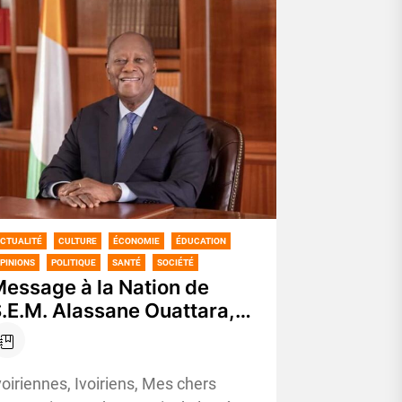
CTUALITÉ
CULTURE
ÉCONOMIE
ÉDUCATION
PINIONS
POLITIQUE
SANTÉ
SOCIÉTÉ
essage à la Nation de
.E.M. Alassane Ouattara,
résident de la République à
’occasion du 64e
nniversaire de
voiriennes, Ivoiriens, Mes chers