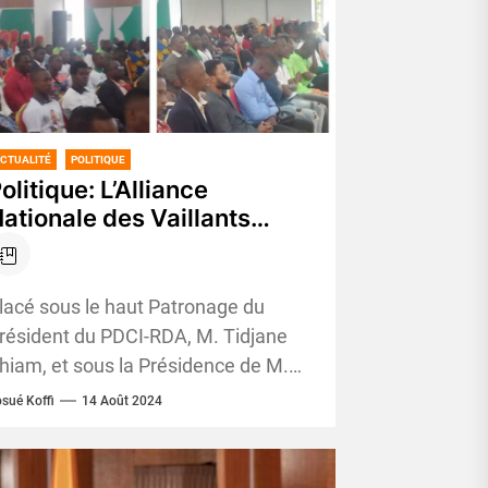
CTUALITÉ
POLITIQUE
olitique: L’Alliance
ationale des Vaillants
Jeunes du PDCI-RDA
’engage pour la victoire en
2025
lacé sous le haut Patronage du
résident du PDCI-RDA, M. Tidjane
hiam, et sous la Présidence de M.
essiehi Mathias, Secrétaire exécutif
sué Koffi
14 Août 2024
hargé des mouvements...