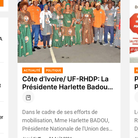
A
ACTUALITÉ
POLITIQUE
A
Côte d’Ivoire/ UF-RHDP: La
P
t
Présidente Harlette Badou
P
Mobilise les femmes du
D
Grand Abidjan
P
s
Dans le cadre de ses efforts de
L
er
s
mobilisation, Mme Harlette BADOU,
R
l
Présidente Nationale de l'Union des
D
i
Femmes du Rassemblement des
a