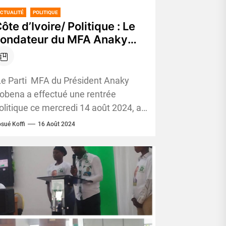
CTUALITÉ
POLITIQUE
ôte d’Ivoire/ Politique : Le
Fondateur du MFA Anaky
obena remobilise son parti
our les échéances
lectorales futures
e Parti MFA du Président Anaky
obena a effectué une rentrée
olitique ce mercredi 14 août 2024, au
iège de son Parti à Abidjan/Cocody,
sué Koffi
16 Août 2024
iviera...