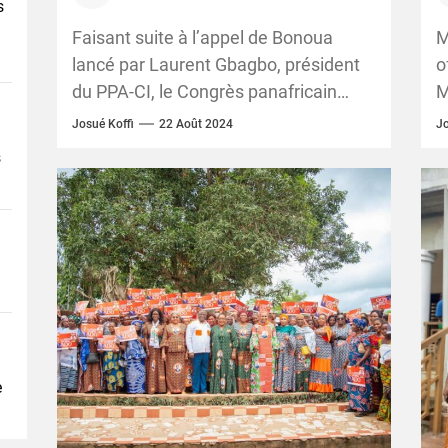
engagement pour des
p
s
élections transparentes en
d
Faisant suite à l’appel de Bonoua
M
2025
lancé par Laurent Gbagbo, président
o
du PPA-CI, le Congrès panafricain
M
pour la justice et l’égalité des peuples
A
Josué Koffi
22 Août 2024
Jo
(COJEP) était...
(
s
c
e