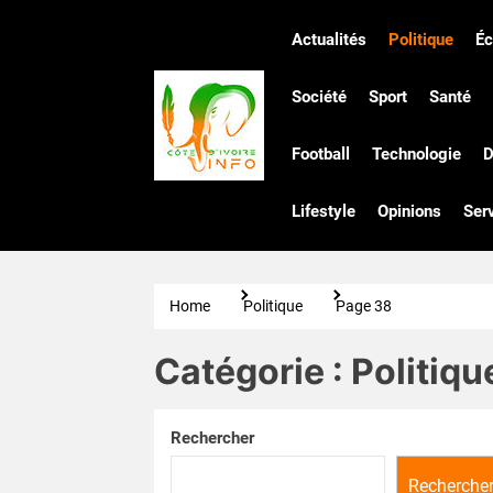
Skip
to
Actualités
Politique
É
the
Côte
content
Société
Sport
Santé
Football
Technologie
D
d'Ivoire
Lifestyle
Opinions
Ser
Infos
Home
Politique
Page 38
Catégorie :
Politiqu
Rechercher
Recherche