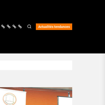
ologie
vers
Science
Lifestyle
Opinions
Services
Actualités tendances