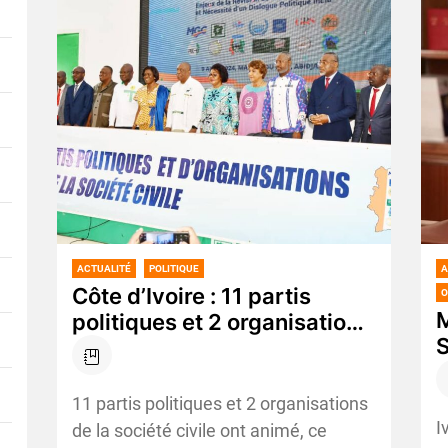
ACTUALITÉ
POLITIQUE
A
Côte d’Ivoire : 11 partis
O
M
politiques et 2 organisations
S
de la société civile unis pour
P
les Elections présidentielles
l
de 2025
11 partis politiques et 2 organisations
a
I
de la société civile ont animé, ce