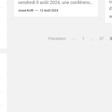
l
c
vendredi 9 août 2024, une conférence
d
d
de presse commune pour la
Josué Koffi
12 Août 2024
h
formation...
Jo
l
Pagination
Précédent
1
…
37
des
publications