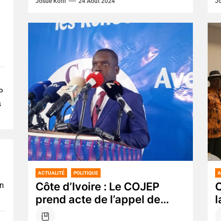
Josué Koffi
24 Août 2024
Jo
Houphouëtistes pour la Démocratie
c
et...
P
s
ACTUALITÉ
POLITIQUE
A
Côte d’Ivoire : Le COJEP
C
en
prend acte de l’appel de
l
Bonoua et réaffirme son
«