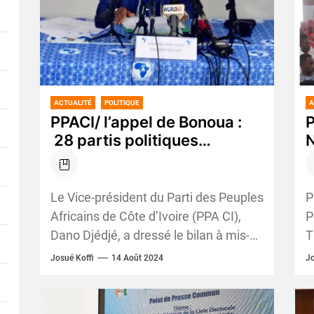
ACTUALITÉ
POLITIQUE
A
PPACI/ l’appel de Bonoua :
P
28 partis politiques
N
répondent à Laurent
Gbagbo
s
Le Vice-président du Parti des Peuples
P
Africains de Côte d’Ivoire (PPA CI),
P
Dano Djédjé, a dressé le bilan à mis-
T
parcourt de la démarche ‘’discrète’’
L
Josué Koffi
14 Août 2024
Jo
menée...
c