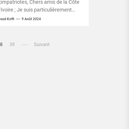
’indépendance de la Côte
ompatriotes, Chers amis de la Côte
’Ivoire
’Ivoire ; Je suis particulièrement
eureux de m’adresser à vous à
sué Koffi
9 Août 2024
’occasion de la célébration...
38
39
Suivant