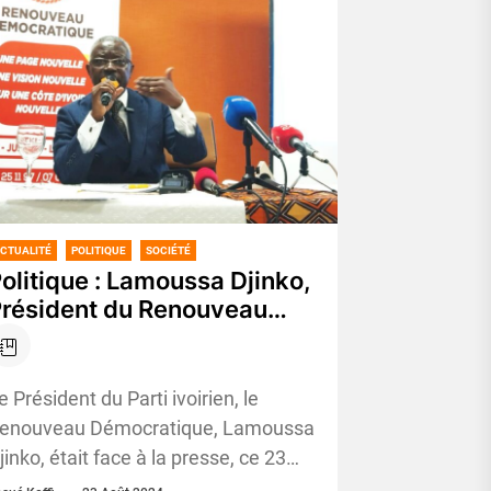
CTUALITÉ
POLITIQUE
SOCIÉTÉ
olitique : Lamoussa Djinko,
résident du Renouveau
émocratique, «Tous les
résidents qui se sont
uccédé à la tête du pays,
e Président du Parti ivoirien, le
ont coupables du problème
enouveau Démocratique, Lamoussa
ié à la nationalité
jinko, était face à la presse, ce 23
voirienne»
oût 2024, pour animer une