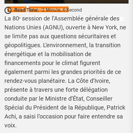
Read Time:
2 Minute, 4 Second
ACTUALITÉ
CLIMAT/ENVIRONNEMENT
80e AGNU à New York : La Côte
La 80ᵉ session de l’Assemblée générale des
d’Ivoire affirme son leadership
Nations Unies (AGNU), ouverte à New York, ne
climatique
se limite pas aux questions sécuritaires et
géopolitiques. L’environnement, la transition
Josué Koffi
26 Septembre 2025
énergétique et la mobilisation de
financements pour le climat figurent
également parmi les grandes priorités de ce
rendez-vous planétaire. La Côte d’Ivoire,
présente à travers une forte délégation
conduite par le Ministre d’État, Conseiller
Spécial du Président de la République, Patrick
Achi, a saisi l’occasion pour faire entendre sa
voix.