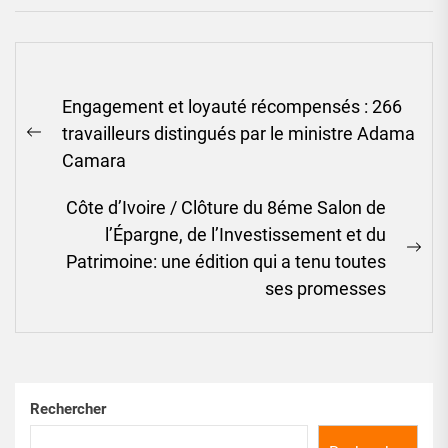
Navigation
Engagement et loyauté récompensés : 266
de
travailleurs distingués par le ministre Adama
l’article
Previous
Camara
post:
Côte d’Ivoire / Clôture du 8éme Salon de
l’Épargne, de l’Investissement et du
Ne
Patrimoine: une édition qui a tenu toutes
pos
ses promesses
Rechercher