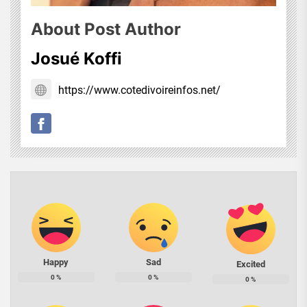
About Post Author
Josué Koffi
https://www.cotedivoireinfos.net/
Happy
Sad
Excited
0
%
0
%
0
%