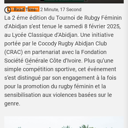
Read Time:
2 Minute, 17 Second
ACTUALITÉ
SPORT
2 éme Édition du Tournoi de
La 2 éme édition du Tournoi de Rubgy Féminin
Rugby Féminin d’Abidjan: « Un
d’Abidjan s’est tenue le samedi 8 février 2025,
Engagement Renforcé pour le
au Lycée Classique d’Abidjan. Une initiative
Rugby et la Protection des
portée par le Cocody Rugby Abidjan Club
Joueuses »
(CRAC) en partenariat avec la Fondation
Société Générale Côte d’Ivoire. Plus qu’une
Josué Koffi
11 Février 2025
simple compétition sportive, cet événement
s’est distingué par son engagement à la fois
pour la promotion du rugby féminin et la
sensibilisation aux violences basées sur le
genre.