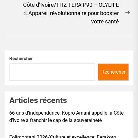
Côte d’Ivoire/THZ TERA P90 – OLYLIFE
:L’Appareil révolutionnaire pour booster
Ne
votre santé
pos
Rechercher
Rechercher
Articles récents
66 ans d’indépendance: Kopro Amani appelle la Côte
d’Ivoire à franchir le cap de la souveraineté
Folimontani 2026/Culture et excellence: Farakoro