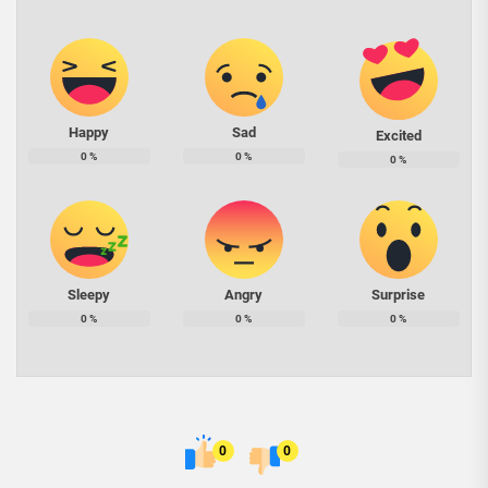
Happy
Sad
Excited
0
%
0
%
0
%
Sleepy
Angry
Surprise
0
%
0
%
0
%
0
0