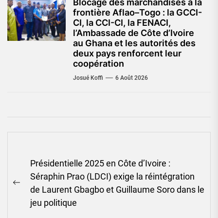
Blocage des marchandises à la
frontière Aflao–Togo : la GCCI-
CI, la CCI-CI, la FENACI,
l’Ambassade de Côte d’Ivoire
au Ghana et les autorités des
deux pays renforcent leur
coopération
Josué Koffi
6 Août 2026
Navigation
Présidentielle 2025 en Côte d’Ivoire :
de
Séraphin Prao (LDCI) exige la réintégration
l’article
Previous
de Laurent Gbagbo et Guillaume Soro dans le
post:
jeu politique