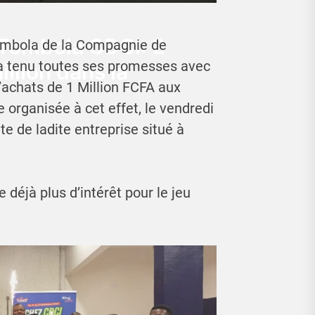
 Tombola CDCI: 2
Tombola de la Compagnie de
) a tenu toutes ses promesses avec
illion dans la
’achats de 1 Million FCFA aux
e organisée à cet effet, le vendredi
te de ladite entreprise situé à
déjà plus d’intérêt pour le jeu