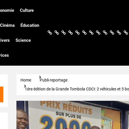
conomie
Culture
Cinéma
Éducation
Actualités
Politique
Économie
Culture
Société
Sport
Santé
Cinéma
Éducation
Football
Techn
Di
ivers
Science
vices
Home
Publi-reportage
1ére édition de la Grande Tombola CDCI: 2 véhicules et 5 bo
r