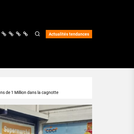
ologie
vers
Science
Lifestyle
Opinions
Services
Actualités tendances
ns de 1 Million dans la cagnotte