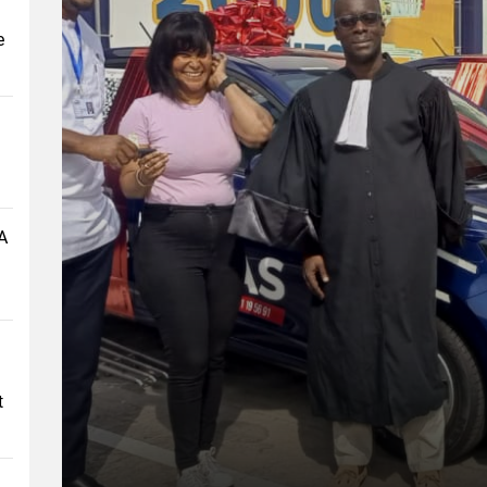
e
A
t