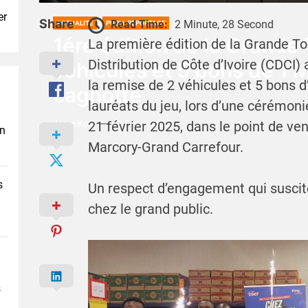
er
Share
Read Time:
2 Minute, 28 Second
ACTUALITÉ
PUBLI-REPORTAGE
1ére édition de la Grande
La première édition de la Grande 
Distribution de Côte d’Ivoire (CDCI
véhicules et 5 bons de 1 M
la remise de 2 véhicules et 5 bons d
cagnotte
lauréats du jeu, lors d’une cérémoni
21 février 2025, dans le point de ven
Josué Koffi
23 Février 2025
en
Marcory-Grand Carrefour.
s
Un respect d’engagement qui suscite 
chez le grand public.
s