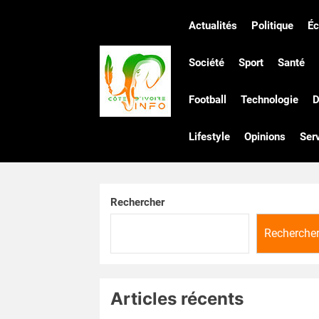
Skip
to
Actualités
Politique
É
the
Côte
content
Société
Sport
Santé
Football
Technologie
D
d'Ivoire
Lifestyle
Opinions
Ser
Infos
Rechercher
Recherche
Articles récents