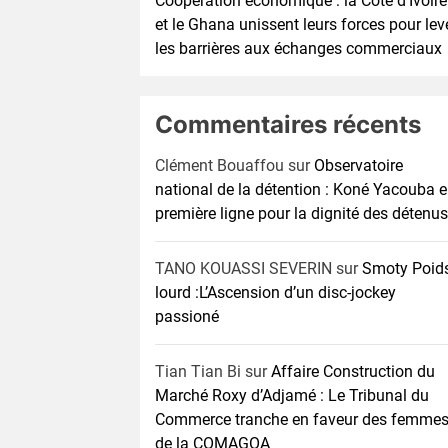
Coopération économique : la Côte d’Ivoire
et le Ghana unissent leurs forces pour lev
les barrières aux échanges commerciaux
Commentaires récents
Clément Bouaffou
sur
Observatoire
national de la détention : Koné Yacouba 
première ligne pour la dignité des détenus
TANO KOUASSI SEVERIN
sur
Smoty Poid
lourd :L’Ascension d’un disc-jockey
passioné
Tian Tian Bi
sur
Affaire Construction du
Marché Roxy d’Adjamé : Le Tribunal du
Commerce tranche en faveur des femme
de la COMAGOA