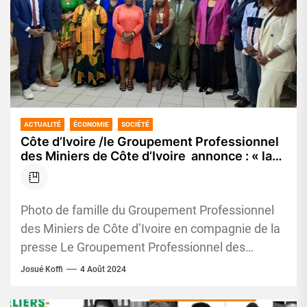
ACTUALITÉ
ÉCONOMIE
SOCIÉTÉ
Côte d’Ivoire /le Groupement Professionnel
des Miniers de Côte d’Ivoire annonce : « la
Côte d’Ivoire peut prétendre être un pays
minier »
Photo de famille du Groupement Professionnel
des Miniers de Côte d’Ivoire en compagnie de la
presse Le Groupement Professionnel des
Miniers de Côte d’Ivoire (GPMCI)...
Josué Koffi
4 Août 2024