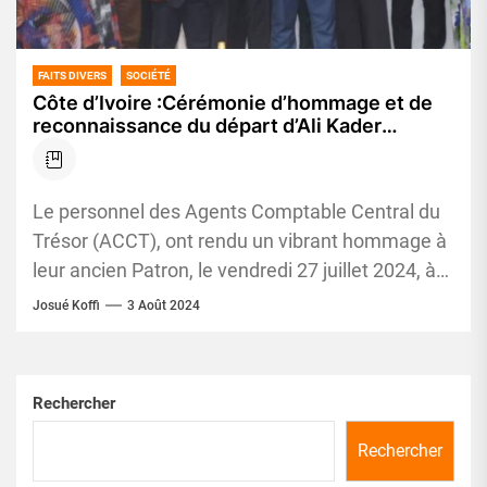
FAITS DIVERS
SOCIÉTÉ
Côte d’Ivoire :Cérémonie d’hommage et de
reconnaissance du départ d’Ali Kader
COULIBALY, Ancien Agent Comptable
Central du Trésor
Le personnel des Agents Comptable Central du
Trésor (ACCT), ont rendu un vibrant hommage à
leur ancien Patron, le vendredi 27 juillet 2024, à
l’Hôtel...
Josué Koffi
3 Août 2024
Rechercher
Rechercher