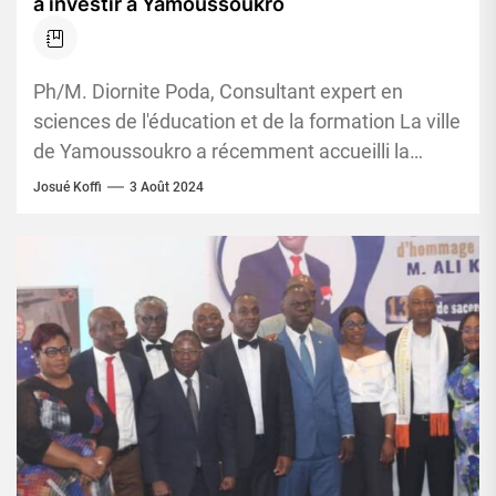
à investir à Yamoussoukro
Ph/M. Diornite Poda, Consultant expert en
sciences de l'éducation et de la formation La ville
de Yamoussoukro a récemment accueilli la
première édition de YAKRO...
Josué Koffi
3 Août 2024