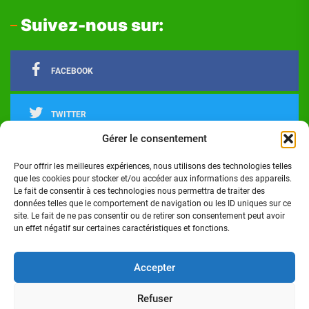
Suivez-nous sur:
FACEBOOK
TWITTER
Gérer le consentement
LINKEDIN
Pour offrir les meilleures expériences, nous utilisons des technologies telles
que les cookies pour stocker et/ou accéder aux informations des appareils.
Le fait de consentir à ces technologies nous permettra de traiter des
INSTAGRAM
données telles que le comportement de navigation ou les ID uniques sur ce
site. Le fait de ne pas consentir ou de retirer son consentement peut avoir
un effet négatif sur certaines caractéristiques et fonctions.
Actualités
Politique
Économie
Culture
Société
Sport
Santé
Cinéma
Éducation
Football
Technologie
Divers
Science
Lifestyle
Opinions
Services
Accepter
Refuser
Copyright © 2024 - Réalisé par Digital G I Tous droits