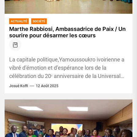
ACTUALITÉ
SOCIÉTÉ
Marthe Rabbiosi, Ambassadrice de Paix / Un
sourire pour désarmer les cœurs
La capitale politique,Yamoussoukro ivoirienne a
vibré d’émotion et d’espérance lors de la
célébration du 20ᵉ anniversaire de la Universal
Peace Federation (UPF) le 08 août....
Josué Koffi
12 Août 2025